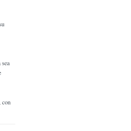
su
a sea
e
, con