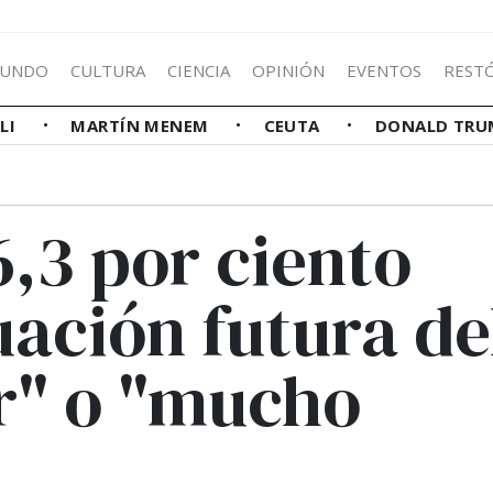
UNDO
CULTURA
CIENCIA
OPINIÓN
EVENTOS
REST
LLI
MARTÍN MENEM
CEUTA
DONALD TRU
6,3 por ciento
uación futura de
or" o "mucho