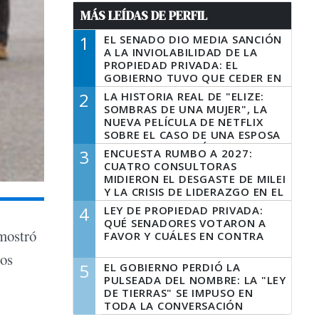
MÁS LEÍDAS DE PERFIL
1
EL SENADO DIO MEDIA SANCIÓN
A LA INVIOLABILIDAD DE LA
PROPIEDAD PRIVADA: EL
GOBIERNO TUVO QUE CEDER EN
LA LEY DEL MANEJO DEL FUEGO
2
LA HISTORIA REAL DE "ELIZE:
SOMBRAS DE UNA MUJER", LA
NUEVA PELÍCULA DE NETFLIX
SOBRE EL CASO DE UNA ESPOSA
QUE DESCUARTIZÓ A SU
3
ENCUESTA RUMBO A 2027:
MARIDO
CUATRO CONSULTORAS
MIDIERON EL DESGASTE DE MILEI
Y LA CRISIS DE LIDERAZGO EN EL
PERONISMO
4
LEY DE PROPIEDAD PRIVADA:
QUÉ SENADORES VOTARON A
 mostró
FAVOR Y CUÁLES EN CONTRA
los
5
EL GOBIERNO PERDIÓ LA
PULSEADA DEL NOMBRE: LA "LEY
DE TIERRAS" SE IMPUSO EN
TODA LA CONVERSACIÓN
DIGITAL