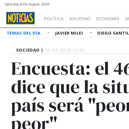
Saturday 8 De August, 2026
POLÍTICA
SOCIEDAD
ECONOMÍA
M
TEMAS DEL DÍA
JAVIER MILEI
DIEGO SANTI
SOCIEDAD |
03-07-2026 14:30
Encuesta: el 4
dice que la sit
país será "pe
peor"