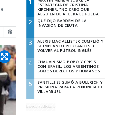
1
MARTÍN MENEM SOBRE LA
ESTRATEGIA DE CRISTINA
la
KIRCHNER: "NO CREO QUE
ALGUIEN DE AFUERA LE PUEDA
DECIR A LA JUSTICIA LO QUE
2
QUÉ DIJO BARDEM DE LA
TIENE QUE HACER"
INVASIÓN DE CEUTA
3
ALEXIS MAC ALLISTER CUMPLIÓ Y
SE IMPLANTÓ PELO ANTES DE
VOLVER AL FÚTBOL INGLÉS
4
CHAUVINISMO BOBO Y CRISIS
CON BRASIL: LOS ARGENTINOS
SOMOS DERECHOS Y HUMANOS
5
SANTILLI SE SUMÓ A BULLRICH Y
PRESIONA PARA LA RENUNCIA DE
VILLARRUEL
Espacio Publicitario