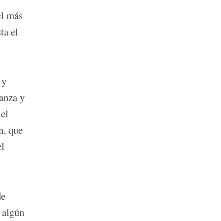
el más
ta el
 y
anza y
 el
n, que
el
de
 algún