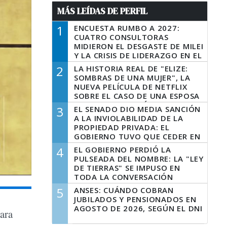
MÁS LEÍDAS DE PERFIL
1
ENCUESTA RUMBO A 2027:
CUATRO CONSULTORAS
MIDIERON EL DESGASTE DE MILEI
Y LA CRISIS DE LIDERAZGO EN EL
PERONISMO
2
LA HISTORIA REAL DE "ELIZE:
SOMBRAS DE UNA MUJER", LA
NUEVA PELÍCULA DE NETFLIX
SOBRE EL CASO DE UNA ESPOSA
QUE DESCUARTIZÓ A SU
3
EL SENADO DIO MEDIA SANCIÓN
MARIDO
A LA INVIOLABILIDAD DE LA
PROPIEDAD PRIVADA: EL
GOBIERNO TUVO QUE CEDER EN
LA LEY DEL MANEJO DEL FUEGO
4
EL GOBIERNO PERDIÓ LA
PULSEADA DEL NOMBRE: LA "LEY
DE TIERRAS" SE IMPUSO EN
TODA LA CONVERSACIÓN
DIGITAL
5
ANSES: CUÁNDO COBRAN
JUBILADOS Y PENSIONADOS EN
AGOSTO DE 2026, SEGÚN EL DNI
para