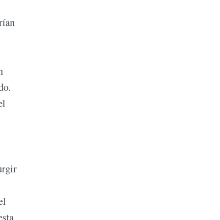
rían
n
do.
el
urgir
el
esta