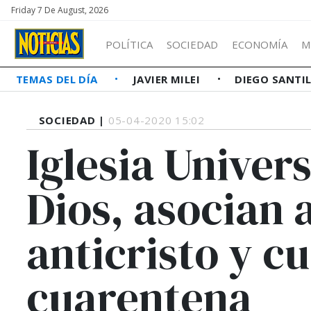
Friday 7 De August, 2026
POLÍTICA
SOCIEDAD
ECONOMÍA
M
TEMAS DEL DÍA
JAVIER MILEI
DIEGO SANTI
SOCIEDAD |
05-04-2020 15:02
Iglesia Univer
Dios, asocian 
anticristo y c
cuarentena