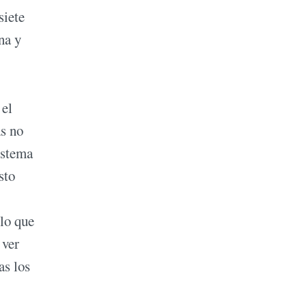
siete
na y
 el
as no
istema
sto
 lo que
 ver
as los