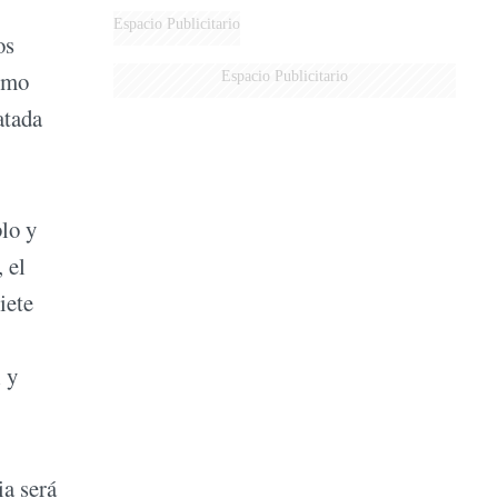
Espacio Publicitario
os
timo
Espacio Publicitario
atada
blo y
 el
iete
 y
ia será