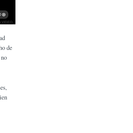
dad
ho de
 no
es,
ien