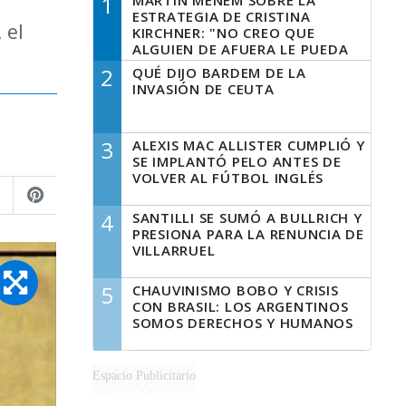
1
MARTÍN MENEM SOBRE LA
ESTRATEGIA DE CRISTINA
 el
KIRCHNER: "NO CREO QUE
ALGUIEN DE AFUERA LE PUEDA
DECIR A LA JUSTICIA LO QUE
2
QUÉ DIJO BARDEM DE LA
TIENE QUE HACER"
INVASIÓN DE CEUTA
3
ALEXIS MAC ALLISTER CUMPLIÓ Y
SE IMPLANTÓ PELO ANTES DE
VOLVER AL FÚTBOL INGLÉS
4
SANTILLI SE SUMÓ A BULLRICH Y
PRESIONA PARA LA RENUNCIA DE
VILLARRUEL
5
CHAUVINISMO BOBO Y CRISIS
CON BRASIL: LOS ARGENTINOS
SOMOS DERECHOS Y HUMANOS
Espacio Publicitario