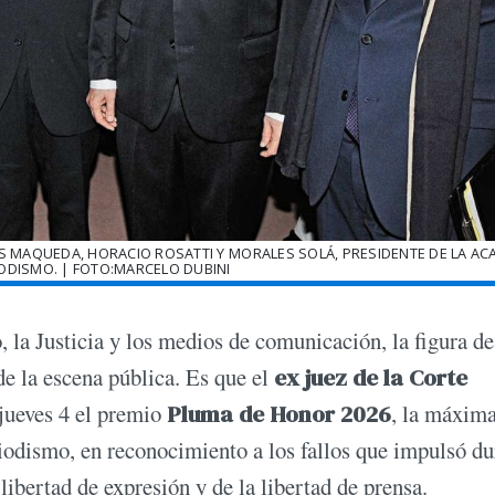
 MAQUEDA, HORACIO ROSATTI Y MORALES SOLÁ, PRESIDENTE DE LA AC
ODISMO. | FOTO:MARCELO DUBINI
o, la Justicia y los medios de comunicación, la figura d
de la escena pública. Es que el
ex juez de la Corte
 jueves 4 el premio
Pluma de Honor 2026
, la máxim
iodismo, en reconocimiento a los fallos que impulsó du
libertad de expresión y de la libertad de prensa.