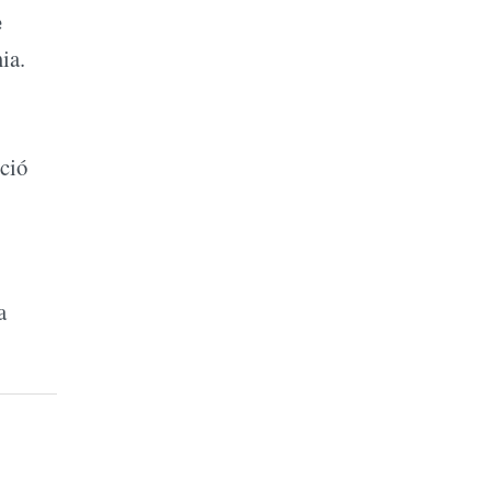
e
ia.
ció
a