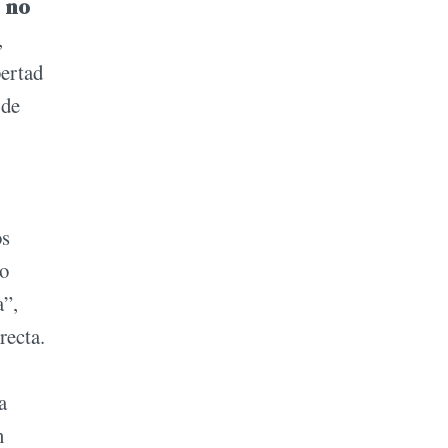
, no
,
bertad
 de
os
do
a”,
recta.
a
n