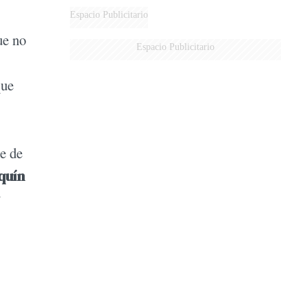
Espacio Publicitario
ue no
Espacio Publicitario
que
te de
quín
y