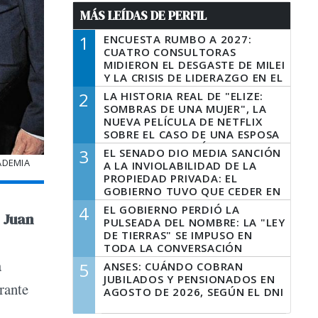
MÁS LEÍDAS DE PERFIL
1
ENCUESTA RUMBO A 2027:
CUATRO CONSULTORAS
MIDIERON EL DESGASTE DE MILEI
Y LA CRISIS DE LIDERAZGO EN EL
PERONISMO
2
LA HISTORIA REAL DE "ELIZE:
SOMBRAS DE UNA MUJER", LA
NUEVA PELÍCULA DE NETFLIX
SOBRE EL CASO DE UNA ESPOSA
QUE DESCUARTIZÓ A SU
3
EL SENADO DIO MEDIA SANCIÓN
MARIDO
ADEMIA
A LA INVIOLABILIDAD DE LA
PROPIEDAD PRIVADA: EL
GOBIERNO TUVO QUE CEDER EN
LA LEY DEL MANEJO DEL FUEGO
4
EL GOBIERNO PERDIÓ LA
e
Juan
PULSEADA DEL NOMBRE: LA "LEY
DE TIERRAS" SE IMPUSO EN
TODA LA CONVERSACIÓN
DIGITAL
a
5
ANSES: CUÁNDO COBRAN
JUBILADOS Y PENSIONADOS EN
rante
AGOSTO DE 2026, SEGÚN EL DNI