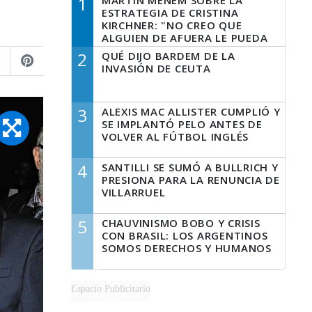
1
MARTÍN MENEM SOBRE LA
ESTRATEGIA DE CRISTINA
KIRCHNER: "NO CREO QUE
ALGUIEN DE AFUERA LE PUEDA
DECIR A LA JUSTICIA LO QUE
2
QUÉ DIJO BARDEM DE LA
TIENE QUE HACER"
INVASIÓN DE CEUTA
3
ALEXIS MAC ALLISTER CUMPLIÓ Y
SE IMPLANTÓ PELO ANTES DE
VOLVER AL FÚTBOL INGLÉS
4
SANTILLI SE SUMÓ A BULLRICH Y
PRESIONA PARA LA RENUNCIA DE
VILLARRUEL
5
CHAUVINISMO BOBO Y CRISIS
CON BRASIL: LOS ARGENTINOS
SOMOS DERECHOS Y HUMANOS
Espacio Publicitario