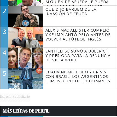
ALGUIEN DE AFUERA LE PUEDA
DECIR A LA JUSTICIA LO QUE
2
QUÉ DIJO BARDEM DE LA
TIENE QUE HACER"
INVASIÓN DE CEUTA
3
ALEXIS MAC ALLISTER CUMPLIÓ
Y SE IMPLANTÓ PELO ANTES DE
VOLVER AL FÚTBOL INGLÉS
4
SANTILLI SE SUMÓ A BULLRICH
Y PRESIONA PARA LA RENUNCIA
DE VILLARRUEL
5
CHAUVINISMO BOBO Y CRISIS
CON BRASIL: LOS ARGENTINOS
SOMOS DERECHOS Y HUMANOS
Espacio Publicitario
MÁS LEÍDAS DE PERFIL