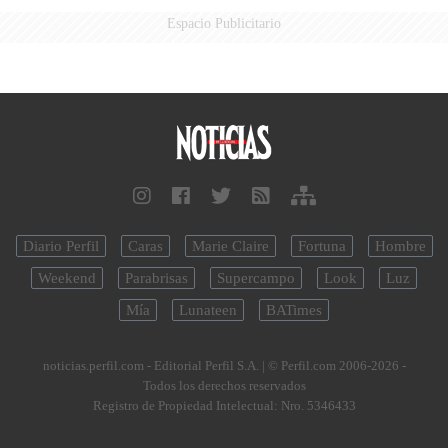
Espacio Publicitario
Diario Perfil
Caras
Marie Claire
Fortuna
Hombre
Weekend
Parabrisas
Supercampo
Look
Luz
Mía
Lunateen
BATimes
noticias.perfil.com - Editorial Perfil S.A.
| © Perfil.com 2006-2026 -
Todos los derechos reservados
Registro de Propiedad Intelectual: Nro. 5346433