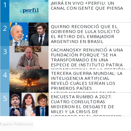
1
¡MIRÁ EN VIVO +PERFIL!: UN
CANAL CON GENTE QUE PIENSA
2
QUIRNO RECONOCIÓ QUE EL
GOBIERNO DE LULA SOLICITÓ
EL RETIRO DEL EMBAJADOR
ARGENTINO EN BRASIL
3
CACHANOSKY RENUNCIÓ A UNA
FUNDACIÓN PORQUE "SE HA
TRANSFORMADO EN UNA
ESPECIE DE INSTITUTO PATRIA
INCONDICIONAL DE LA GESTIÓN
4
TERCERA GUERRA MUNDIAL: LA
DE MILEI"
INTELIGENCIA ARTIFICIAL
REVELÓ CUÁLES SERÍAN LOS
PRIMEROS PAÍSES
LATINOAMERICANOS EN SER
5
ENCUESTA RUMBO A 2027:
DERROTADOS
CUATRO CONSULTORAS
MIDIERON EL DESGASTE DE
MILEI Y LA CRISIS DE
LIDERAZGO EN EL PERONISMO
Espacio Publicitario