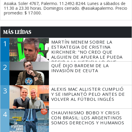
Asiaka. Soler 4767, Palermo. 11.2492-8244. Lunes a sábados de
11.30 a 23.30 horas. Domingos cerrado. @asiakapalermo. Precio
promedio: $ 17.000.
MÁS LEÍDAS
1
MARTÍN MENEM SOBRE LA
ESTRATEGIA DE CRISTINA
KIRCHNER: "NO CREO QUE
ALGUIEN DE AFUERA LE PUEDA
DECIR A LA JUSTICIA LO QUE
2
QUÉ DIJO BARDEM DE LA
TIENE QUE HACER"
INVASIÓN DE CEUTA
3
ALEXIS MAC ALLISTER CUMPLIÓ
Y SE IMPLANTÓ PELO ANTES DE
VOLVER AL FÚTBOL INGLÉS
4
CHAUVINISMO BOBO Y CRISIS
CON BRASIL: LOS ARGENTINOS
SOMOS DERECHOS Y HUMANOS