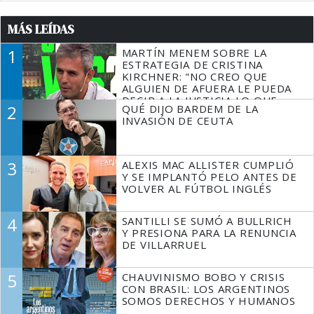
MÁS LEÍDAS
1
MARTÍN MENEM SOBRE LA
ESTRATEGIA DE CRISTINA
KIRCHNER: "NO CREO QUE
ALGUIEN DE AFUERA LE PUEDA
DECIR A LA JUSTICIA LO QUE
2
QUÉ DIJO BARDEM DE LA
TIENE QUE HACER"
INVASIÓN DE CEUTA
3
ALEXIS MAC ALLISTER CUMPLIÓ
Y SE IMPLANTÓ PELO ANTES DE
VOLVER AL FÚTBOL INGLÉS
4
SANTILLI SE SUMÓ A BULLRICH
Y PRESIONA PARA LA RENUNCIA
DE VILLARRUEL
5
CHAUVINISMO BOBO Y CRISIS
CON BRASIL: LOS ARGENTINOS
SOMOS DERECHOS Y HUMANOS