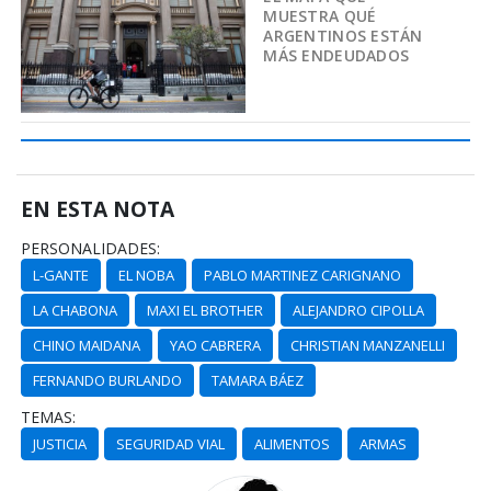
MUESTRA QUÉ
ARGENTINOS ESTÁN
MÁS ENDEUDADOS
EN ESTA NOTA
PERSONALIDADES:
L-GANTE
EL NOBA
PABLO MARTINEZ CARIGNANO
LA CHABONA
MAXI EL BROTHER
ALEJANDRO CIPOLLA
CHINO MAIDANA
YAO CABRERA
CHRISTIAN MANZANELLI
FERNANDO BURLANDO
TAMARA BÁEZ
TEMAS:
JUSTICIA
SEGURIDAD VIAL
ALIMENTOS
ARMAS