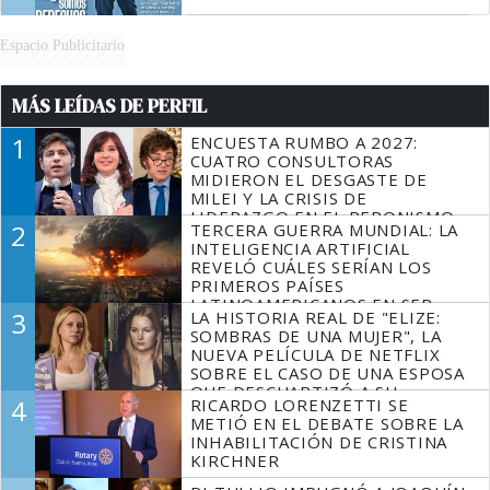
Espacio Publicitario
MÁS LEÍDAS DE PERFIL
1
ENCUESTA RUMBO A 2027:
CUATRO CONSULTORAS
MIDIERON EL DESGASTE DE
MILEI Y LA CRISIS DE
LIDERAZGO EN EL PERONISMO
2
TERCERA GUERRA MUNDIAL: LA
INTELIGENCIA ARTIFICIAL
REVELÓ CUÁLES SERÍAN LOS
PRIMEROS PAÍSES
LATINOAMERICANOS EN SER
3
LA HISTORIA REAL DE "ELIZE:
DERROTADOS
SOMBRAS DE UNA MUJER", LA
NUEVA PELÍCULA DE NETFLIX
SOBRE EL CASO DE UNA ESPOSA
QUE DESCUARTIZÓ A SU
4
RICARDO LORENZETTI SE
MARIDO
METIÓ EN EL DEBATE SOBRE LA
INHABILITACIÓN DE CRISTINA
KIRCHNER