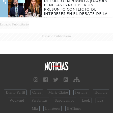
5
DI TULLIO IMPUGNÓ A JOAQUÍN
BENEGAS LYNCH POR UN
PRESUNTO CONFLICTO DE
INTERESES EN EL DEBATE DE LA
LEY DE TIERRAS
Espacio Publicitario
Espacio Publicitario
Diario Perfil
Caras
Marie Claire
Fortuna
Hombre
Weekend
Parabrisas
Supercampo
Look
Luz
Mía
Lunateen
BATimes