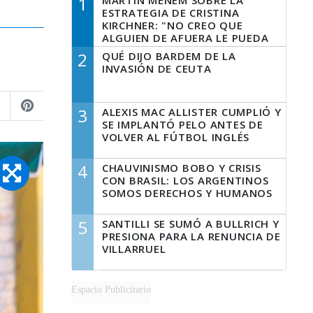
1
MARTÍN MENEM SOBRE LA
ESTRATEGIA DE CRISTINA
KIRCHNER: "NO CREO QUE
ALGUIEN DE AFUERA LE PUEDA
DECIR A LA JUSTICIA LO QUE
2
QUÉ DIJO BARDEM DE LA
TIENE QUE HACER"
INVASIÓN DE CEUTA
3
ALEXIS MAC ALLISTER CUMPLIÓ Y
SE IMPLANTÓ PELO ANTES DE
VOLVER AL FÚTBOL INGLÉS
4
CHAUVINISMO BOBO Y CRISIS
CON BRASIL: LOS ARGENTINOS
SOMOS DERECHOS Y HUMANOS
5
SANTILLI SE SUMÓ A BULLRICH Y
PRESIONA PARA LA RENUNCIA DE
VILLARRUEL
Espacio Publicitario