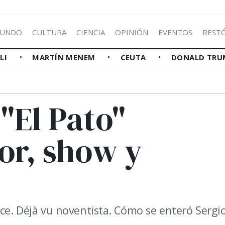
UNDO
CULTURA
CIENCIA
OPINIÓN
EVENTOS
REST
LLI
MARTÍN MENEM
CEUTA
DONALD TRU
"El Pato"
or, show y
nce. Déjà vu noventista. Cómo se enteró Sergi