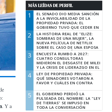
MÁS LEÍDAS DE PERFIL
1
EL SENADO DIO MEDIA SANCIÓN
A LA INVIOLABILIDAD DE LA
PROPIEDAD PRIVADA: EL
GOBIERNO TUVO QUE CEDER EN
LA LEY DEL MANEJO DEL FUEGO
2
LA HISTORIA REAL DE "ELIZE:
SOMBRAS DE UNA MUJER", LA
NUEVA PELÍCULA DE NETFLIX
SOBRE EL CASO DE UNA ESPOSA
QUE DESCUARTIZÓ A SU
3
ENCUESTA RUMBO A 2027:
MARIDO
CUATRO CONSULTORAS
MIDIERON EL DESGASTE DE MILEI
Y LA CRISIS DE LIDERAZGO EN EL
PERONISMO
4
LEY DE PROPIEDAD PRIVADA:
QUÉ SENADORES VOTARON A
FAVOR Y CUÁLES EN CONTRA
de
5
EL GOBIERNO PERDIÓ LA
o:
PULSEADA DEL NOMBRE: LA "LEY
DE TIERRAS" SE IMPUSO EN
n
. Y a
TODA LA CONVERSACIÓN
DIGITAL