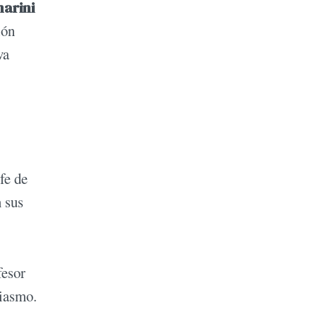
marini
ión
va
fe de
n sus
fesor
siasmo.