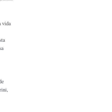
a vida
sta
sa
de
ini,