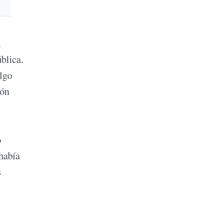
a
blica.
algo
ión
o
 había
s