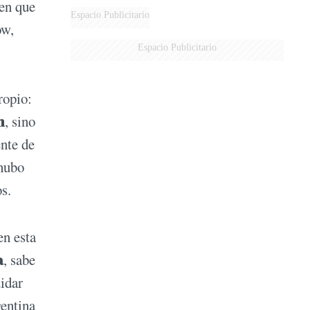
ben que
Espacio Publicitario
ow,
Espacio Publicitario
ropio:
m
, sino
ente de
 hubo
os.
en esta
a
, sabe
uidar
gentina