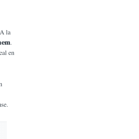
“A la
nem
.
eal en
n
nse.