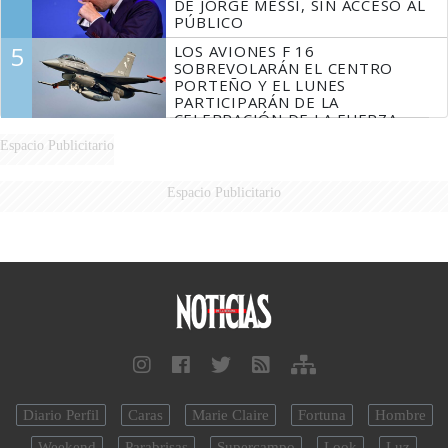
DE JORGE MESSI, SIN ACCESO AL
PÚBLICO
5
LOS AVIONES F 16
SOBREVOLARÁN EL CENTRO
PORTEÑO Y EL LUNES
PARTICIPARÁN DE LA
CELEBRACIÓN DE LA FUERZA
AÉREA
Espacio Publicitario
Espacio Publicitario
Diario Perfil
Caras
Marie Claire
Fortuna
Hombre
Weekend
Parabrisas
Supercampo
Look
Luz