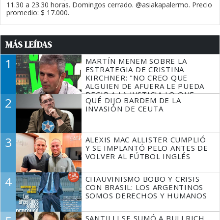
11.30 a 23.30 horas. Domingos cerrado. @asiakapalermo. Precio
promedio: $ 17.000.
MÁS LEÍDAS
1
MARTÍN MENEM SOBRE LA
ESTRATEGIA DE CRISTINA
KIRCHNER: "NO CREO QUE
ALGUIEN DE AFUERA LE PUEDA
DECIR A LA JUSTICIA LO QUE
2
QUÉ DIJO BARDEM DE LA
TIENE QUE HACER"
INVASIÓN DE CEUTA
3
ALEXIS MAC ALLISTER CUMPLIÓ
Y SE IMPLANTÓ PELO ANTES DE
VOLVER AL FÚTBOL INGLÉS
4
CHAUVINISMO BOBO Y CRISIS
CON BRASIL: LOS ARGENTINOS
SOMOS DERECHOS Y HUMANOS
SANTILLI SE SUMÓ A BULLRICH