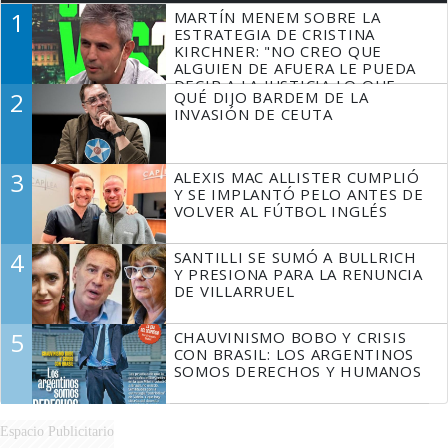
1
MARTÍN MENEM SOBRE LA
ESTRATEGIA DE CRISTINA
KIRCHNER: "NO CREO QUE
ALGUIEN DE AFUERA LE PUEDA
DECIR A LA JUSTICIA LO QUE
2
QUÉ DIJO BARDEM DE LA
TIENE QUE HACER"
INVASIÓN DE CEUTA
3
ALEXIS MAC ALLISTER CUMPLIÓ
Y SE IMPLANTÓ PELO ANTES DE
VOLVER AL FÚTBOL INGLÉS
4
SANTILLI SE SUMÓ A BULLRICH
Y PRESIONA PARA LA RENUNCIA
DE VILLARRUEL
5
CHAUVINISMO BOBO Y CRISIS
CON BRASIL: LOS ARGENTINOS
SOMOS DERECHOS Y HUMANOS
Espacio Publicitario