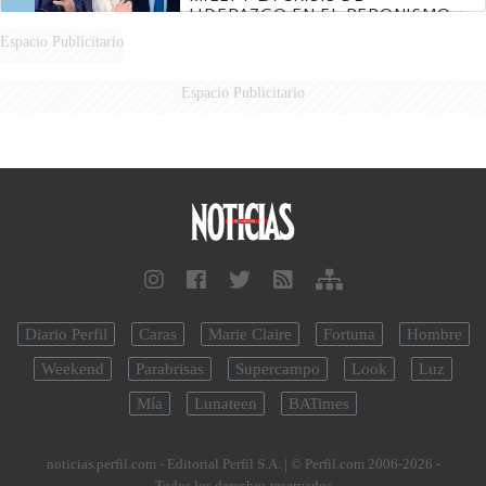
LIDERAZGO EN EL PERONISMO
Espacio Publicitario
Espacio Publicitario
Diario Perfil
Caras
Marie Claire
Fortuna
Hombre
Weekend
Parabrisas
Supercampo
Look
Luz
Mía
Lunateen
BATimes
noticias.perfil.com - Editorial Perfil S.A.
| © Perfil.com 2006-2026 -
Todos los derechos reservados