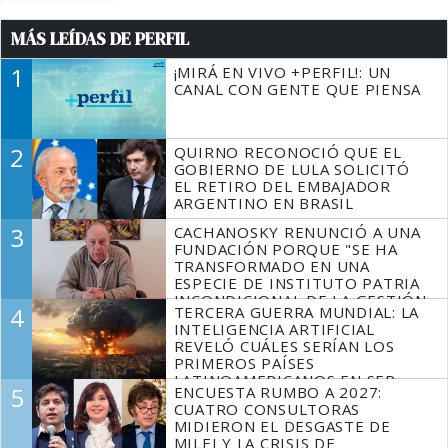
MÁS LEÍDAS DE PERFIL
1
¡MIRÁ EN VIVO +PERFIL!: UN
CANAL CON GENTE QUE PIENSA
2
QUIRNO RECONOCIÓ QUE EL
GOBIERNO DE LULA SOLICITÓ
EL RETIRO DEL EMBAJADOR
ARGENTINO EN BRASIL
3
CACHANOSKY RENUNCIÓ A UNA
FUNDACIÓN PORQUE "SE HA
TRANSFORMADO EN UNA
ESPECIE DE INSTITUTO PATRIA
INCONDICIONAL DE LA GESTIÓN
4
TERCERA GUERRA MUNDIAL: LA
DE MILEI"
INTELIGENCIA ARTIFICIAL
REVELÓ CUÁLES SERÍAN LOS
PRIMEROS PAÍSES
LATINOAMERICANOS EN SER
5
ENCUESTA RUMBO A 2027:
DERROTADOS
CUATRO CONSULTORAS
MIDIERON EL DESGASTE DE
MILEI Y LA CRISIS DE