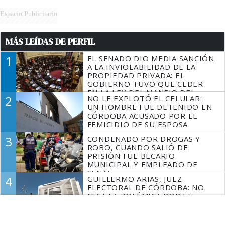
Espacio Publicitario
MÁS LEÍDAS DE PERFIL
1
EL SENADO DIO MEDIA SANCIÓN
A LA INVIOLABILIDAD DE LA
PROPIEDAD PRIVADA: EL
GOBIERNO TUVO QUE CEDER
EN LA LEY DEL MANEJO DEL
2
NO LE EXPLOTÓ EL CELULAR:
FUEGO
UN HOMBRE FUE DETENIDO EN
CÓRDOBA ACUSADO POR EL
FEMICIDIO DE SU ESPOSA
3
CONDENADO POR DROGAS Y
ROBO, CUANDO SALIÓ DE
PRISIÓN FUE BECARIO
MUNICIPAL Y EMPLEADO DE
SENAF
4
GUILLERMO ARIAS, JUEZ
ELECTORAL DE CÓRDOBA: NO
CESA LA POLÉMICA POR EL
CONCURSO
5
LUIS JUEZ SOBRE LA LEY DE