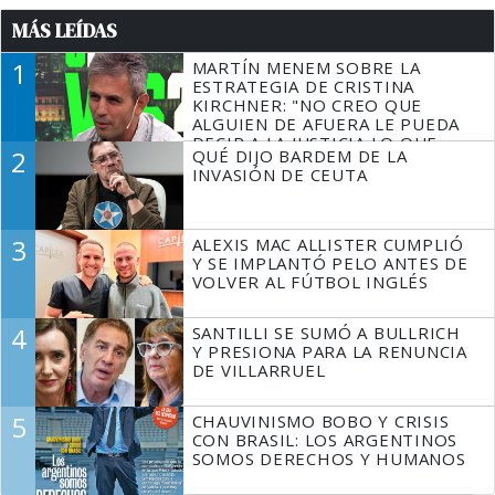
MÁS LEÍDAS
1
MARTÍN MENEM SOBRE LA
ESTRATEGIA DE CRISTINA
KIRCHNER: "NO CREO QUE
ALGUIEN DE AFUERA LE PUEDA
DECIR A LA JUSTICIA LO QUE
2
QUÉ DIJO BARDEM DE LA
TIENE QUE HACER"
INVASIÓN DE CEUTA
3
ALEXIS MAC ALLISTER CUMPLIÓ
Y SE IMPLANTÓ PELO ANTES DE
VOLVER AL FÚTBOL INGLÉS
4
SANTILLI SE SUMÓ A BULLRICH
Y PRESIONA PARA LA RENUNCIA
DE VILLARRUEL
5
CHAUVINISMO BOBO Y CRISIS
CON BRASIL: LOS ARGENTINOS
SOMOS DERECHOS Y HUMANOS