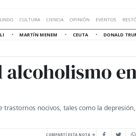
UNDO
CULTURA
CIENCIA
OPINIÓN
EVENTOS
REST
LLI
MARTÍN MENEM
CEUTA
DONALD TRU
l alcoholismo e
trastornos nocivos, tales como la depresión,
COMPARTÍ ESTA NOTA