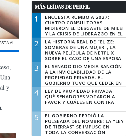
MÁS LEÍDAS DE PERFIL
1
ENCUESTA RUMBO A 2027:
CUATRO CONSULTORAS
MIDIERON EL DESGASTE DE MILEI
Y LA CRISIS DE LIDERAZGO EN EL
PERONISMO
2
LA HISTORIA REAL DE "ELIZE:
ASTA AL
SOMBRAS DE UNA MUJER", LA
NUEVA PELÍCULA DE NETFLIX
SOBRE EL CASO DE UNA ESPOSA
QUE DESCUARTIZÓ A SU
ceso,
3
EL SENADO DIO MEDIA SANCIÓN
MARIDO
A LA INVIOLABILIDAD DE LA
 Una
PROPIEDAD PRIVADA: EL
GOBIERNO TUVO QUE CEDER EN
al y
LA LEY DEL MANEJO DEL FUEGO
4
LEY DE PROPIEDAD PRIVADA:
QUÉ SENADORES VOTARON A
FAVOR Y CUÁLES EN CONTRA
a
5
EL GOBIERNO PERDIÓ LA
PULSEADA DEL NOMBRE: LA "LEY
DE TIERRAS" SE IMPUSO EN
TODA LA CONVERSACIÓN
DIGITAL