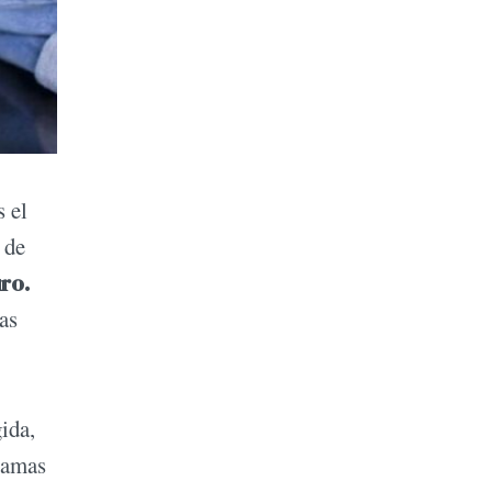
s el
 de
ro.
as
ida,
ramas