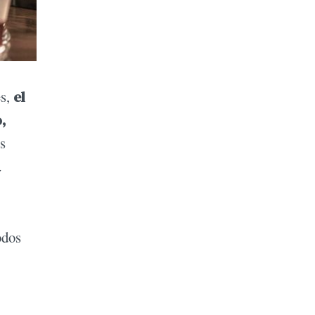
es,
el
,
s
a
odos