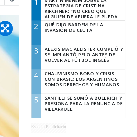
1
MARTÍN MENEM SOBRE LA
ESTRATEGIA DE CRISTINA
KIRCHNER: "NO CREO QUE
ALGUIEN DE AFUERA LE PUEDA
DECIR A LA JUSTICIA LO QUE
2
QUÉ DIJO BARDEM DE LA
TIENE QUE HACER"
INVASIÓN DE CEUTA
3
ALEXIS MAC ALLISTER CUMPLIÓ Y
SE IMPLANTÓ PELO ANTES DE
VOLVER AL FÚTBOL INGLÉS
4
CHAUVINISMO BOBO Y CRISIS
CON BRASIL: LOS ARGENTINOS
SOMOS DERECHOS Y HUMANOS
5
SANTILLI SE SUMÓ A BULLRICH Y
PRESIONA PARA LA RENUNCIA DE
VILLARRUEL
Espacio Publicitario