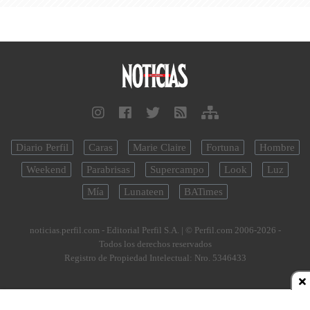
Diario Perfil
Caras
Marie Claire
Fortuna
Hombre
Weekend
Parabrisas
Supercampo
Look
Luz
Mía
Lunateen
BATimes
noticias.perfil.com - Editorial Perfil S.A.
| © Perfil.com 2006-2026 -
Todos los derechos reservados
Registro de Propiedad Intelectual: Nro. 5346433