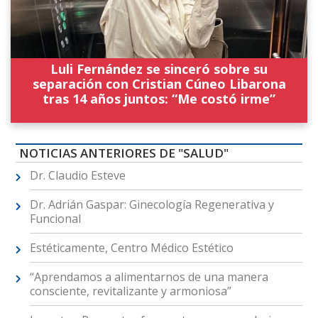
Luli Fernández se sinceró sobre su
separación con Cristian Cúneo Libarona
tras 14 años juntos: “Me costó irme”
NOTICIAS ANTERIORES DE "SALUD"
Dr. Claudio Esteve
Dr. Adrián Gaspar: Ginecología Regenerativa y
Funcional
Estéticamente, Centro Médico Estético
“Aprendamos a alimentarnos de una manera
consciente, revitalizante y armoniosa”