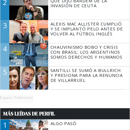
2
QUÉ DIJO BARDEM DE LA
TIENE QUE HACER"
INVASIÓN DE CEUTA
3
ALEXIS MAC ALLISTER CUMPLIÓ
Y SE IMPLANTÓ PELO ANTES DE
VOLVER AL FÚTBOL INGLÉS
4
CHAUVINISMO BOBO Y CRISIS
CON BRASIL: LOS ARGENTINOS
SOMOS DERECHOS Y HUMANOS
5
SANTILLI SE SUMÓ A BULLRICH
Y PRESIONA PARA LA RENUNCIA
DE VILLARRUEL
Espacio Publicitario
MÁS LEÍDAS DE PERFIL
1
ALGO PASÓ