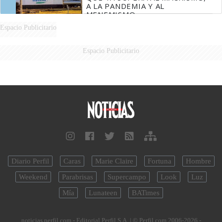
A LA PANDEMIA Y AL
MENEMISMO
Espacio Publicitario
Espacio Publicitario
Diario Perfil
Caras
Marie Claire
Fortuna
Hombre
Weekend
Parabrisas
Supercampo
Look
Luz
Mía
Lunateen
BATimes
noticias.perfil.com - Editorial Perfil S.A.
| © Perfil.com 2006-2026 -