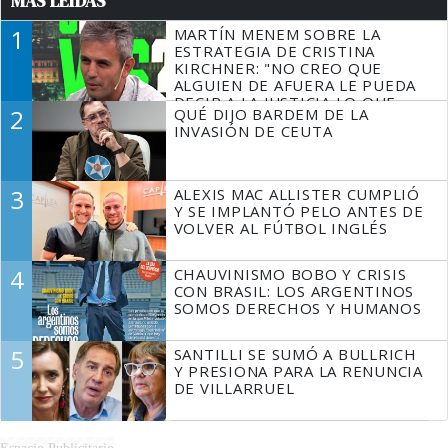
MÁS LEÍDAS
1
MARTÍN MENEM SOBRE LA
ESTRATEGIA DE CRISTINA
KIRCHNER: "NO CREO QUE
ALGUIEN DE AFUERA LE PUEDA
DECIR A LA JUSTICIA LO QUE
2
QUÉ DIJO BARDEM DE LA
TIENE QUE HACER"
INVASIÓN DE CEUTA
3
ALEXIS MAC ALLISTER CUMPLIÓ
Y SE IMPLANTÓ PELO ANTES DE
VOLVER AL FÚTBOL INGLÉS
4
CHAUVINISMO BOBO Y CRISIS
CON BRASIL: LOS ARGENTINOS
SOMOS DERECHOS Y HUMANOS
5
SANTILLI SE SUMÓ A BULLRICH
Y PRESIONA PARA LA RENUNCIA
DE VILLARRUEL