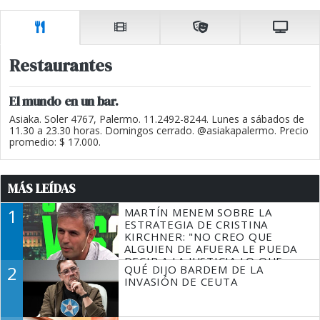
Restaurantes
El mundo en un bar.
Asiaka. Soler 4767, Palermo. 11.2492-8244. Lunes a sábados de
11.30 a 23.30 horas. Domingos cerrado. @asiakapalermo. Precio
promedio: $ 17.000.
MÁS LEÍDAS
1
MARTÍN MENEM SOBRE LA
ESTRATEGIA DE CRISTINA
KIRCHNER: "NO CREO QUE
ALGUIEN DE AFUERA LE PUEDA
DECIR A LA JUSTICIA LO QUE
2
QUÉ DIJO BARDEM DE LA
TIENE QUE HACER"
INVASIÓN DE CEUTA