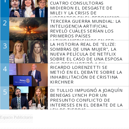
CUATRO CONSULTORAS
MIDIERON EL DESGASTE DE
MILEI Y LA CRISIS DE
LIDERAZGO EN EL PERONISMO
2
TERCERA GUERRA MUNDIAL: LA
INTELIGENCIA ARTIFICIAL
REVELÓ CUÁLES SERÍAN LOS
PRIMEROS PAÍSES
LATINOAMERICANOS EN SER
3
LA HISTORIA REAL DE "ELIZE:
DERROTADOS
SOMBRAS DE UNA MUJER", LA
NUEVA PELÍCULA DE NETFLIX
SOBRE EL CASO DE UNA ESPOSA
QUE DESCUARTIZÓ A SU
4
RICARDO LORENZETTI SE
MARIDO
METIÓ EN EL DEBATE SOBRE LA
INHABILITACIÓN DE CRISTINA
KIRCHNER
5
DI TULLIO IMPUGNÓ A JOAQUÍN
BENEGAS LYNCH POR UN
PRESUNTO CONFLICTO DE
INTERESES EN EL DEBATE DE LA
LEY DE TIERRAS
Espacio Publicitario