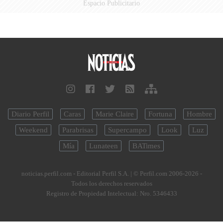
Espacio Publicitario
Diario Perfil
Caras
Marie Claire
Fortuna
Hombre
Weekend
Parabrisas
Supercampo
Look
Luz
Mía
Lunateen
BATimes
noticias.perfil.com - Editorial Perfil S.A.
| © Perfil.com 2006-2026 -
Todos los derechos reservados
Registro de Propiedad Intelectual: Nro. 5346433