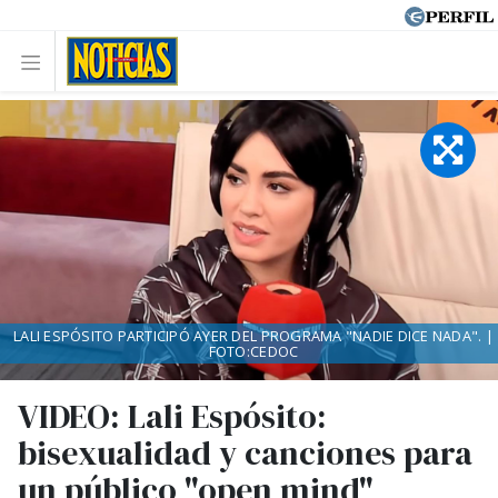
LALI ESPÓSITO PARTICIPÓ AYER DEL PROGRAMA "NADIE DICE NADA". |
FOTO:CEDOC
VIDEO: Lali Espósito:
bisexualidad y canciones para
un público "open mind"