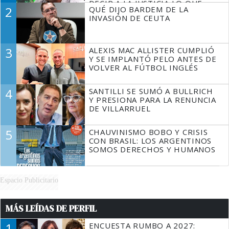
DECIR A LA JUSTICIA LO QUE
2
QUÉ DIJO BARDEM DE LA
TIENE QUE HACER"
INVASIÓN DE CEUTA
3
ALEXIS MAC ALLISTER CUMPLIÓ
Y SE IMPLANTÓ PELO ANTES DE
VOLVER AL FÚTBOL INGLÉS
4
SANTILLI SE SUMÓ A BULLRICH
Y PRESIONA PARA LA RENUNCIA
DE VILLARRUEL
5
CHAUVINISMO BOBO Y CRISIS
CON BRASIL: LOS ARGENTINOS
SOMOS DERECHOS Y HUMANOS
Espacio Publicitario
MÁS LEÍDAS DE PERFIL
1
ENCUESTA RUMBO A 2027: