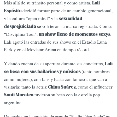
Más allá de su tránsito personal y como artista,
Lali
decidió formar parte de un cambio generacional,
Espósito
y la cultura “open mind” y la
sexualidad
se volvieron su marca registrada. Con su
desprejuiciada
“Disciplina Tour'',
,
un show lleno de momentos sexys
Lali agotó las entradas de sus shows en el Estadio Luna
Park y en el Movistar Arena en tiempo récord.
Y dando cuenta de su apertura durante sus conciertos,
Lali
(tanto hombres
se besa con sus bailarines y músicos
como mujeres), con fans y hasta con famosos que van a
visitarla: tanto la actriz
, como el influencer
China Suárez
tuvieron su beso con la estrella pop
Santi Maratea
argentina.
De hecho, en la emisión de ayer de "Nadie Dice Nada" en