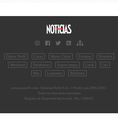
Diario Perfil
Caras
Marie Claire
Fortuna
Hombre
Weekend
Parabrisas
Supercampo
Look
Luz
Mía
Lunateen
BATimes
noticias.perfil.com - Editorial Perfil S.A.
| © Perfil.com 2006-2026 -
Todos los derechos reservados
Registro de Propiedad Intelectual: Nro. 5346433