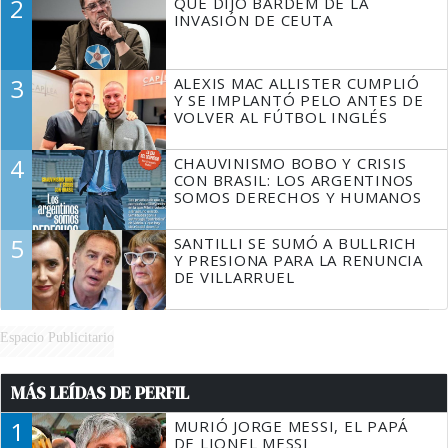
2
QUÉ DIJO BARDEM DE LA
TIENE QUE HACER"
INVASIÓN DE CEUTA
3
ALEXIS MAC ALLISTER CUMPLIÓ
Y SE IMPLANTÓ PELO ANTES DE
VOLVER AL FÚTBOL INGLÉS
4
CHAUVINISMO BOBO Y CRISIS
CON BRASIL: LOS ARGENTINOS
SOMOS DERECHOS Y HUMANOS
5
SANTILLI SE SUMÓ A BULLRICH
Y PRESIONA PARA LA RENUNCIA
DE VILLARRUEL
Espacio Publicitario
MÁS LEÍDAS DE PERFIL
1
MURIÓ JORGE MESSI, EL PAPÁ
DE LIONEL MESSI