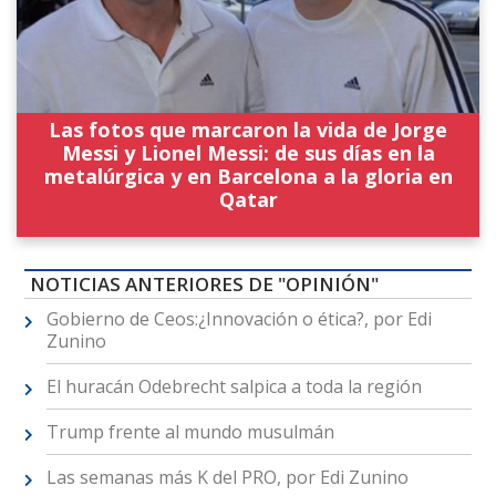
Las fotos que marcaron la vida de Jorge
Messi y Lionel Messi: de sus días en la
metalúrgica y en Barcelona a la gloria en
Qatar
NOTICIAS ANTERIORES DE "OPINIÓN"
Gobierno de Ceos:¿Innovación o ética?, por Edi
Zunino
El huracán Odebrecht salpica a toda la región
Trump frente al mundo musulmán
Las semanas más K del PRO, por Edi Zunino