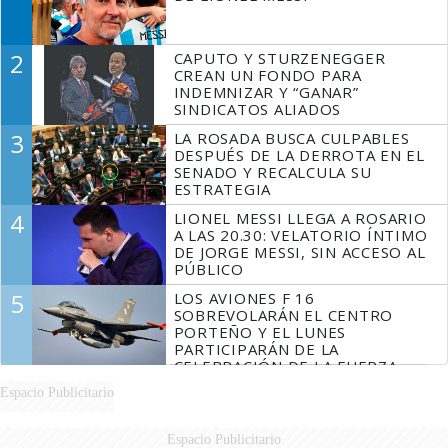
2
CAPUTO Y STURZENEGGER
CREAN UN FONDO PARA
INDEMNIZAR Y “GANAR”
SINDICATOS ALIADOS
3
LA ROSADA BUSCA CULPABLES
DESPUÉS DE LA DERROTA EN EL
SENADO Y RECALCULA SU
ESTRATEGIA
4
LIONEL MESSI LLEGA A ROSARIO
A LAS 20.30: VELATORIO ÍNTIMO
DE JORGE MESSI, SIN ACCESO AL
PÚBLICO
5
LOS AVIONES F 16
SOBREVOLARÁN EL CENTRO
PORTEÑO Y EL LUNES
PARTICIPARÁN DE LA
CELEBRACIÓN DE LA FUERZA
AÉREA
Espacio Publicitario
Espacio Publicitario