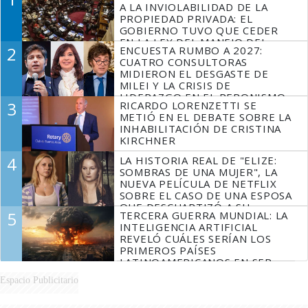
A LA INVIOLABILIDAD DE LA
PROPIEDAD PRIVADA: EL
GOBIERNO TUVO QUE CEDER
EN LA LEY DEL MANEJO DEL
2
ENCUESTA RUMBO A 2027:
FUEGO
CUATRO CONSULTORAS
MIDIERON EL DESGASTE DE
MILEI Y LA CRISIS DE
LIDERAZGO EN EL PERONISMO
3
RICARDO LORENZETTI SE
METIÓ EN EL DEBATE SOBRE LA
INHABILITACIÓN DE CRISTINA
KIRCHNER
4
LA HISTORIA REAL DE "ELIZE:
SOMBRAS DE UNA MUJER", LA
NUEVA PELÍCULA DE NETFLIX
SOBRE EL CASO DE UNA ESPOSA
QUE DESCUARTIZÓ A SU
5
TERCERA GUERRA MUNDIAL: LA
MARIDO
INTELIGENCIA ARTIFICIAL
REVELÓ CUÁLES SERÍAN LOS
PRIMEROS PAÍSES
LATINOAMERICANOS EN SER
DERROTADOS
Espacio Publicitario