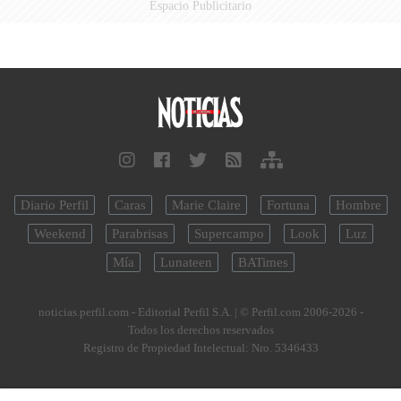
Espacio Publicitario
Diario Perfil
Caras
Marie Claire
Fortuna
Hombre
Weekend
Parabrisas
Supercampo
Look
Luz
Mía
Lunateen
BATimes
noticias.perfil.com - Editorial Perfil S.A.
| © Perfil.com 2006-2026 -
Todos los derechos reservados
Registro de Propiedad Intelectual: Nro. 5346433