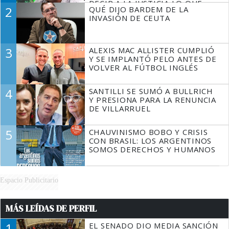
DECIR A LA JUSTICIA LO QUE
2
QUÉ DIJO BARDEM DE LA
TIENE QUE HACER"
INVASIÓN DE CEUTA
3
ALEXIS MAC ALLISTER CUMPLIÓ
Y SE IMPLANTÓ PELO ANTES DE
VOLVER AL FÚTBOL INGLÉS
4
SANTILLI SE SUMÓ A BULLRICH
Y PRESIONA PARA LA RENUNCIA
DE VILLARRUEL
5
CHAUVINISMO BOBO Y CRISIS
CON BRASIL: LOS ARGENTINOS
SOMOS DERECHOS Y HUMANOS
Espacio Publicitario
MÁS LEÍDAS DE PERFIL
1
EL SENADO DIO MEDIA SANCIÓN