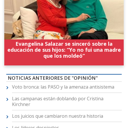
Evangelina Salazar se sinceró sobre la
educación de sus hijos: “Yo no fui una madre
que los moldeó”
NOTICIAS ANTERIORES DE "OPINIÓN"
Voto bronca: las PASO y la amenaza antisistema
Las campanas están doblando por Cristina
Kirchner
Los juicios que cambiaron nuestra historia
Los líderes despiertos