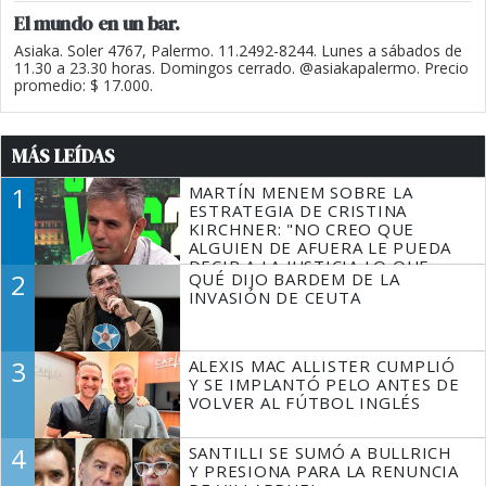
El mundo en un bar.
Asiaka. Soler 4767, Palermo. 11.2492-8244. Lunes a sábados de
11.30 a 23.30 horas. Domingos cerrado. @asiakapalermo. Precio
promedio: $ 17.000.
MÁS LEÍDAS
1
MARTÍN MENEM SOBRE LA
ESTRATEGIA DE CRISTINA
KIRCHNER: "NO CREO QUE
ALGUIEN DE AFUERA LE PUEDA
DECIR A LA JUSTICIA LO QUE
2
QUÉ DIJO BARDEM DE LA
TIENE QUE HACER"
INVASIÓN DE CEUTA
3
ALEXIS MAC ALLISTER CUMPLIÓ
Y SE IMPLANTÓ PELO ANTES DE
VOLVER AL FÚTBOL INGLÉS
4
SANTILLI SE SUMÓ A BULLRICH
Y PRESIONA PARA LA RENUNCIA