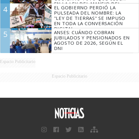
EN LA LEY DEL MANEJO DEL
4
EL GOBIERNO PERDIÓ LA
FUEGO
PULSEADA DEL NOMBRE: LA
"LEY DE TIERRAS" SE IMPUSO
EN TODA LA CONVERSACIÓN
DIGITAL
5
ANSES: CUÁNDO COBRAN
JUBILADOS Y PENSIONADOS EN
AGOSTO DE 2026, SEGÚN EL
DNI
Espacio Publicitario
Espacio Publicitario