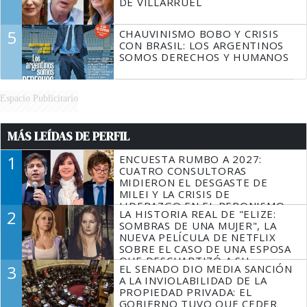
DE VILLARRUEL
5
CHAUVINISMO BOBO Y CRISIS
CON BRASIL: LOS ARGENTINOS
SOMOS DERECHOS Y HUMANOS
Espacio Publicitario
MÁS LEÍDAS DE PERFIL
1
ENCUESTA RUMBO A 2027:
CUATRO CONSULTORAS
MIDIERON EL DESGASTE DE
MILEI Y LA CRISIS DE
LIDERAZGO EN EL PERONISMO
2
LA HISTORIA REAL DE "ELIZE:
SOMBRAS DE UNA MUJER", LA
NUEVA PELÍCULA DE NETFLIX
SOBRE EL CASO DE UNA ESPOSA
QUE DESCUARTIZÓ A SU
3
EL SENADO DIO MEDIA SANCIÓN
MARIDO
A LA INVIOLABILIDAD DE LA
PROPIEDAD PRIVADA: EL
GOBIERNO TUVO QUE CEDER