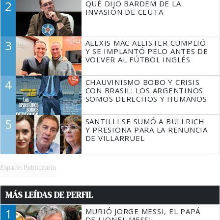
2
QUÉ DIJO BARDEM DE LA
TIENE QUE HACER"
INVASIÓN DE CEUTA
3
ALEXIS MAC ALLISTER CUMPLIÓ
Y SE IMPLANTÓ PELO ANTES DE
VOLVER AL FÚTBOL INGLÉS
4
CHAUVINISMO BOBO Y CRISIS
CON BRASIL: LOS ARGENTINOS
SOMOS DERECHOS Y HUMANOS
5
SANTILLI SE SUMÓ A BULLRICH
Y PRESIONA PARA LA RENUNCIA
DE VILLARRUEL
Espacio Publicitario
MÁS LEÍDAS DE PERFIL
1
MURIÓ JORGE MESSI, EL PAPÁ
DE LIONEL MESSI