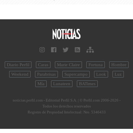
Diario Perfil
Caras
Marie Claire
Fortuna
Hombre
Weekend
Parabrisas
Supercampo
Look
Luz
Mía
Lunateen
BATimes
noticias.perfil.com - Editorial Perfil S.A.
| © Perfil.com 2006-2026 -
Todos los derechos reservados
Registro de Propiedad Intelectual: Nro. 5346433