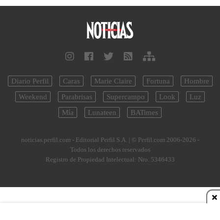
Diario Perfil
Caras
Marie Claire
Fortuna
Hombre
Weekend
Parabrisas
Supercampo
Look
Luz
Mía
Lunateen
BATimes
noticias.perfil.com - Editorial Perfil S.A.
| © Perfil.com 2006-2026 -
Todos los derechos reservados
Registro de Propiedad Intelectual: Nro. 5346433