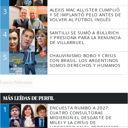
3
ALEXIS MAC ALLISTER CUMPLIÓ
Y SE IMPLANTÓ PELO ANTES DE
VOLVER AL FÚTBOL INGLÉS
4
SANTILLI SE SUMÓ A BULLRICH
Y PRESIONA PARA LA RENUNCIA
DE VILLARRUEL
5
CHAUVINISMO BOBO Y CRISIS
CON BRASIL: LOS ARGENTINOS
SOMOS DERECHOS Y HUMANOS
Espacio Publicitario
MÁS LEÍDAS DE PERFIL
1
ENCUESTA RUMBO A 2027:
CUATRO CONSULTORAS
MIDIERON EL DESGASTE DE
MILEI Y LA CRISIS DE
LIDERAZGO EN EL PERONISMO