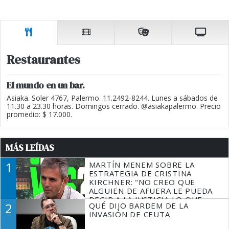
Restaurantes
El mundo en un bar.
Asiaka. Soler 4767, Palermo. 11.2492-8244. Lunes a sábados de
11.30 a 23.30 horas. Domingos cerrado. @asiakapalermo. Precio
promedio: $ 17.000.
MÁS LEÍDAS
1
MARTÍN MENEM SOBRE LA
ESTRATEGIA DE CRISTINA
KIRCHNER: "NO CREO QUE
ALGUIEN DE AFUERA LE PUEDA
DECIR A LA JUSTICIA LO QUE
2
QUÉ DIJO BARDEM DE LA
TIENE QUE HACER"
INVASIÓN DE CEUTA