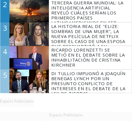
2
TERCERA GUERRA MUNDIAL: LA
INTELIGENCIA ARTIFICIAL
REVELÓ CUÁLES SERÍAN LOS
PRIMEROS PAÍSES
LATINOAMERICANOS EN SER
3
LA HISTORIA REAL DE "ELIZE:
DERROTADOS
SOMBRAS DE UNA MUJER", LA
NUEVA PELÍCULA DE NETFLIX
SOBRE EL CASO DE UNA ESPOSA
QUE DESCUARTIZÓ A SU
4
RICARDO LORENZETTI SE
MARIDO
METIÓ EN EL DEBATE SOBRE LA
INHABILITACIÓN DE CRISTINA
KIRCHNER
5
DI TULLIO IMPUGNÓ A JOAQUÍN
BENEGAS LYNCH POR UN
PRESUNTO CONFLICTO DE
INTERESES EN EL DEBATE DE LA
LEY DE TIERRAS
Espacio Publicitario
Espacio Publicitario