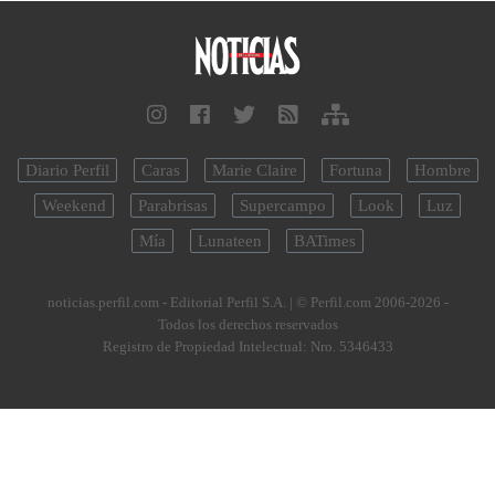
Diario Perfil
Caras
Marie Claire
Fortuna
Hombre
Weekend
Parabrisas
Supercampo
Look
Luz
Mía
Lunateen
BATimes
noticias.perfil.com - Editorial Perfil S.A.
| © Perfil.com 2006-2026 -
Todos los derechos reservados
Registro de Propiedad Intelectual: Nro. 5346433