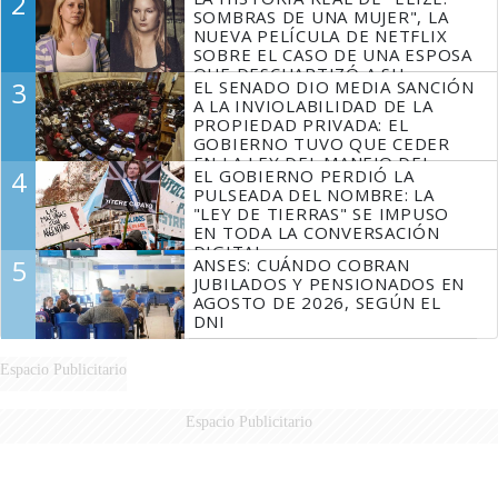
2
SOMBRAS DE UNA MUJER", LA
NUEVA PELÍCULA DE NETFLIX
SOBRE EL CASO DE UNA ESPOSA
QUE DESCUARTIZÓ A SU
3
EL SENADO DIO MEDIA SANCIÓN
MARIDO
A LA INVIOLABILIDAD DE LA
PROPIEDAD PRIVADA: EL
GOBIERNO TUVO QUE CEDER
EN LA LEY DEL MANEJO DEL
4
EL GOBIERNO PERDIÓ LA
FUEGO
PULSEADA DEL NOMBRE: LA
"LEY DE TIERRAS" SE IMPUSO
EN TODA LA CONVERSACIÓN
DIGITAL
5
ANSES: CUÁNDO COBRAN
JUBILADOS Y PENSIONADOS EN
AGOSTO DE 2026, SEGÚN EL
DNI
Espacio Publicitario
Espacio Publicitario