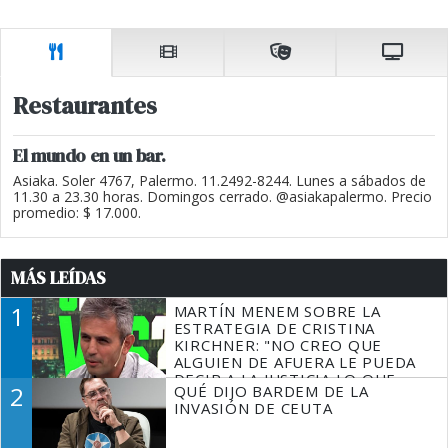
Restaurantes
El mundo en un bar.
Asiaka. Soler 4767, Palermo. 11.2492-8244. Lunes a sábados de
11.30 a 23.30 horas. Domingos cerrado. @asiakapalermo. Precio
promedio: $ 17.000.
MÁS LEÍDAS
1
MARTÍN MENEM SOBRE LA
ESTRATEGIA DE CRISTINA
KIRCHNER: "NO CREO QUE
ALGUIEN DE AFUERA LE PUEDA
DECIR A LA JUSTICIA LO QUE
2
QUÉ DIJO BARDEM DE LA
TIENE QUE HACER"
INVASIÓN DE CEUTA