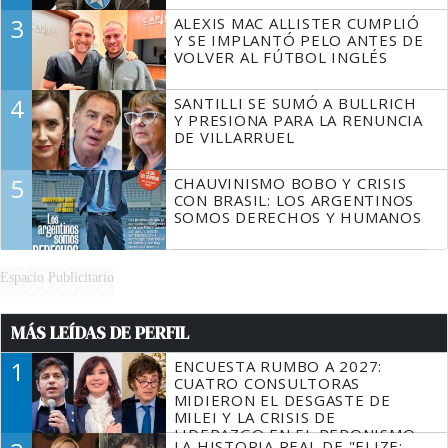
3
ALEXIS MAC ALLISTER CUMPLIÓ
Y SE IMPLANTÓ PELO ANTES DE
VOLVER AL FÚTBOL INGLÉS
4
SANTILLI SE SUMÓ A BULLRICH
Y PRESIONA PARA LA RENUNCIA
DE VILLARRUEL
5
CHAUVINISMO BOBO Y CRISIS
CON BRASIL: LOS ARGENTINOS
SOMOS DERECHOS Y HUMANOS
Espacio Publicitario
MÁS LEÍDAS DE PERFIL
1
ENCUESTA RUMBO A 2027:
CUATRO CONSULTORAS
MIDIERON EL DESGASTE DE
MILEI Y LA CRISIS DE
LIDERAZGO EN EL PERONISMO
LA HISTORIA REAL DE "ELIZE: