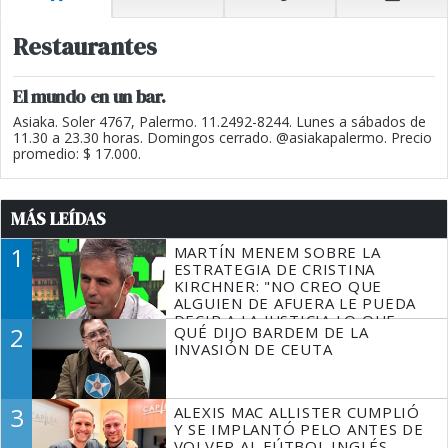
Restaurantes
El mundo en un bar.
Asiaka. Soler 4767, Palermo. 11.2492-8244. Lunes a sábados de
11.30 a 23.30 horas. Domingos cerrado. @asiakapalermo. Precio
promedio: $ 17.000.
MÁS LEÍDAS
1
MARTÍN MENEM SOBRE LA
ESTRATEGIA DE CRISTINA
KIRCHNER: "NO CREO QUE
ALGUIEN DE AFUERA LE PUEDA
DECIR A LA JUSTICIA LO QUE
2
QUÉ DIJO BARDEM DE LA
TIENE QUE HACER"
INVASIÓN DE CEUTA
3
ALEXIS MAC ALLISTER CUMPLIÓ
Y SE IMPLANTÓ PELO ANTES DE
VOLVER AL FÚTBOL INGLÉS