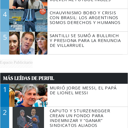
4
CHAUVINISMO BOBO Y CRISIS
CON BRASIL: LOS ARGENTINOS
SOMOS DERECHOS Y HUMANOS
5
SANTILLI SE SUMÓ A BULLRICH
Y PRESIONA PARA LA RENUNCIA
DE VILLARRUEL
Espacio Publicitario
MÁS LEÍDAS DE PERFIL
1
MURIÓ JORGE MESSI, EL PAPÁ
DE LIONEL MESSI
2
CAPUTO Y STURZENEGGER
CREAN UN FONDO PARA
INDEMNIZAR Y “GANAR”
SINDICATOS ALIADOS