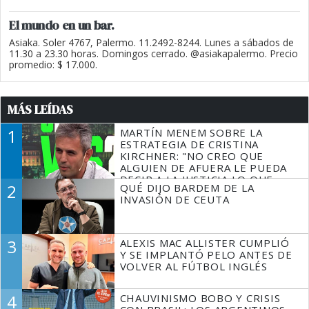
El mundo en un bar.
Asiaka. Soler 4767, Palermo. 11.2492-8244. Lunes a sábados de
11.30 a 23.30 horas. Domingos cerrado. @asiakapalermo. Precio
promedio: $ 17.000.
MÁS LEÍDAS
1
MARTÍN MENEM SOBRE LA
ESTRATEGIA DE CRISTINA
KIRCHNER: "NO CREO QUE
ALGUIEN DE AFUERA LE PUEDA
DECIR A LA JUSTICIA LO QUE
2
QUÉ DIJO BARDEM DE LA
TIENE QUE HACER"
INVASIÓN DE CEUTA
3
ALEXIS MAC ALLISTER CUMPLIÓ
Y SE IMPLANTÓ PELO ANTES DE
VOLVER AL FÚTBOL INGLÉS
4
CHAUVINISMO BOBO Y CRISIS