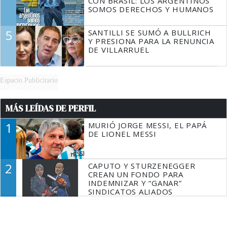
CON BRASIL: LOS ARGENTINOS
SOMOS DERECHOS Y HUMANOS
5
SANTILLI SE SUMÓ A BULLRICH
Y PRESIONA PARA LA RENUNCIA
DE VILLARRUEL
Espacio Publicitario
MÁS LEÍDAS DE PERFIL
1
MURIÓ JORGE MESSI, EL PAPÁ
DE LIONEL MESSI
2
CAPUTO Y STURZENEGGER
CREAN UN FONDO PARA
INDEMNIZAR Y “GANAR”
SINDICATOS ALIADOS
3
LA ROSADA BUSCA CULPABLES
DESPUÉS DE LA DERROTA EN EL
SENADO Y RECALCULA SU