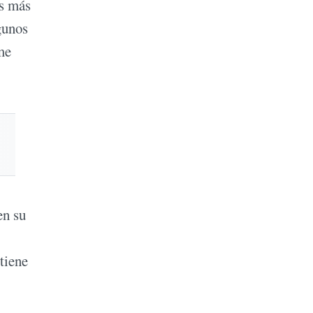
es más
gunos
me
en su
tiene