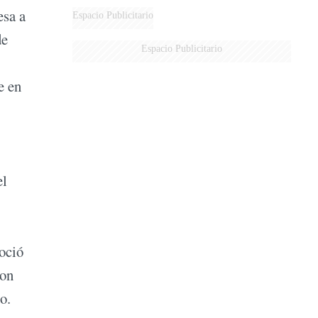
DERROTADOS
esa a
Espacio Publicitario
de
Espacio Publicitario
e en
el
oció
con
o.