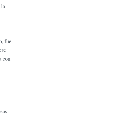
 la
o, fue
ere
a con
osas