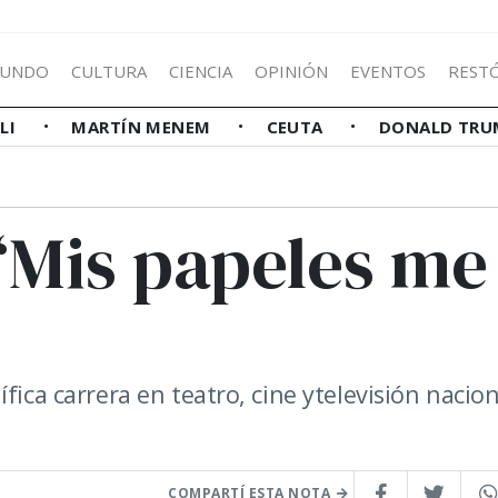
UNDO
CULTURA
CIENCIA
OPINIÓN
EVENTOS
REST
LLI
MARTÍN MENEM
CEUTA
DONALD TRU
“Mis papeles me
fica carrera en teatro, cine ytelevisión nacion
COMPARTÍ ESTA NOTA