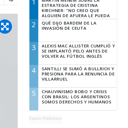
1
MARTÍN MENEM SOBRE LA
ESTRATEGIA DE CRISTINA
KIRCHNER: "NO CREO QUE
ALGUIEN DE AFUERA LE PUEDA
DECIR A LA JUSTICIA LO QUE
2
QUÉ DIJO BARDEM DE LA
TIENE QUE HACER"
INVASIÓN DE CEUTA
3
ALEXIS MAC ALLISTER CUMPLIÓ Y
SE IMPLANTÓ PELO ANTES DE
VOLVER AL FÚTBOL INGLÉS
4
SANTILLI SE SUMÓ A BULLRICH Y
PRESIONA PARA LA RENUNCIA DE
VILLARRUEL
5
CHAUVINISMO BOBO Y CRISIS
CON BRASIL: LOS ARGENTINOS
SOMOS DERECHOS Y HUMANOS
Espacio Publicitario