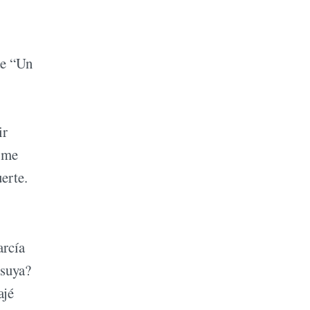
de “Un
ir
e me
erte.
arcía
 suya?
ajé