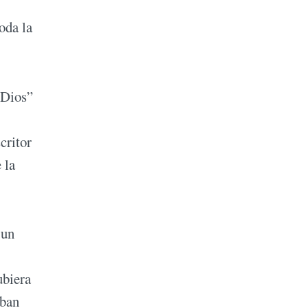
oda la
 Dios”
critor
 la
 un
ubiera
aban