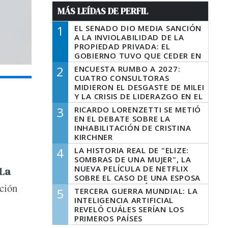
MÁS LEÍDAS DE PERFIL
1
EL SENADO DIO MEDIA SANCIÓN
A LA INVIOLABILIDAD DE LA
PROPIEDAD PRIVADA: EL
GOBIERNO TUVO QUE CEDER EN
LA LEY DEL MANEJO DEL FUEGO
2
ENCUESTA RUMBO A 2027:
CUATRO CONSULTORAS
MIDIERON EL DESGASTE DE MILEI
Y LA CRISIS DE LIDERAZGO EN EL
PERONISMO
3
RICARDO LORENZETTI SE METIÓ
EN EL DEBATE SOBRE LA
INHABILITACIÓN DE CRISTINA
KIRCHNER
4
LA HISTORIA REAL DE "ELIZE:
SOMBRAS DE UNA MUJER", LA
NUEVA PELÍCULA DE NETFLIX
La
SOBRE EL CASO DE UNA ESPOSA
ación
QUE DESCUARTIZÓ A SU
5
TERCERA GUERRA MUNDIAL: LA
MARIDO
INTELIGENCIA ARTIFICIAL
REVELÓ CUÁLES SERÍAN LOS
PRIMEROS PAÍSES
LATINOAMERICANOS EN SER