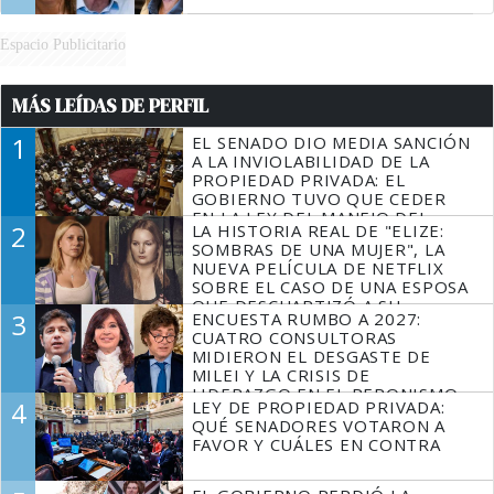
Espacio Publicitario
MÁS LEÍDAS DE PERFIL
1
EL SENADO DIO MEDIA SANCIÓN
A LA INVIOLABILIDAD DE LA
PROPIEDAD PRIVADA: EL
GOBIERNO TUVO QUE CEDER
EN LA LEY DEL MANEJO DEL
2
LA HISTORIA REAL DE "ELIZE:
FUEGO
SOMBRAS DE UNA MUJER", LA
NUEVA PELÍCULA DE NETFLIX
SOBRE EL CASO DE UNA ESPOSA
QUE DESCUARTIZÓ A SU
3
ENCUESTA RUMBO A 2027:
MARIDO
CUATRO CONSULTORAS
MIDIERON EL DESGASTE DE
MILEI Y LA CRISIS DE
LIDERAZGO EN EL PERONISMO
4
LEY DE PROPIEDAD PRIVADA:
QUÉ SENADORES VOTARON A
FAVOR Y CUÁLES EN CONTRA