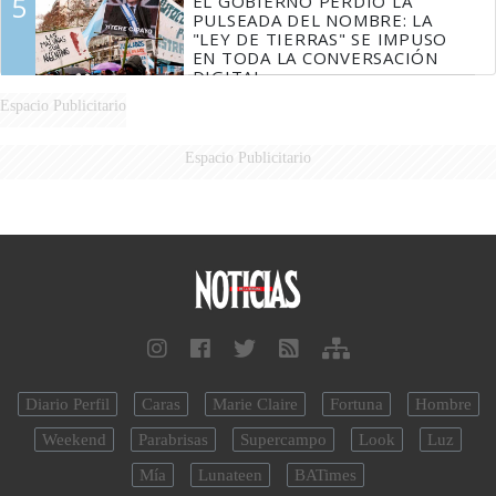
5
EL GOBIERNO PERDIÓ LA
PULSEADA DEL NOMBRE: LA
"LEY DE TIERRAS" SE IMPUSO
EN TODA LA CONVERSACIÓN
DIGITAL
Espacio Publicitario
Espacio Publicitario
Diario Perfil
Caras
Marie Claire
Fortuna
Hombre
Weekend
Parabrisas
Supercampo
Look
Luz
Mía
Lunateen
BATimes