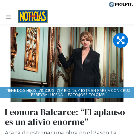
TIENE DOS HIJOS, VINICIUS (7) Y RÍO (5), Y ESTÁ EN PAREJA CON CRUZ
PEREYRA LUCENA. | FOTO:JOSÉ TOLOMEI
Leonora Balcarce: “El aplauso
es un alivio enorme”
Acaba de estrenar una obra en el Paseo La