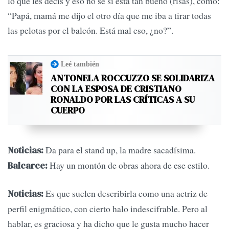
lo que les decís y eso no sé si está tan bueno (risas), como:
“Papá, mamá me dijo el otro día que me iba a tirar todas
las pelotas por el balcón. Está mal eso, ¿no?”.
Leé también
ANTONELA ROCCUZZO SE SOLIDARIZA
CON LA ESPOSA DE CRISTIANO
RONALDO POR LAS CRÍTICAS A SU
CUERPO
Da para el stand up, la madre sacadísima.
Noticias:
Hay un montón de obras ahora de ese estilo.
Balcarce:
Es que suelen describirla como una actriz de
Noticias:
perfil enigmático, con cierto halo indescifrable. Pero al
hablar, es graciosa y ha dicho que le gusta mucho hacer