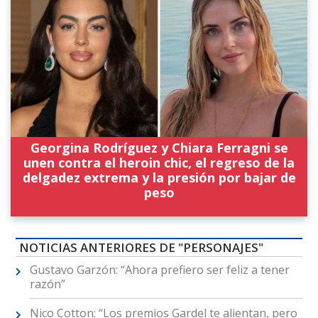
Georgina Rodríguez y Chiara Ferragni se
unen contra el heroin chic, el regreso de la
delgadez extrema y la presión por bajar de
peso
NOTICIAS ANTERIORES DE "PERSONAJES"
Gustavo Garzón: “Ahora prefiero ser feliz a tener
razón”
Nico Cotton: “Los premios Gardel te alientan, pero