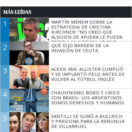
MÁS LEÍDAS
1
MARTÍN MENEM SOBRE LA
ESTRATEGIA DE CRISTINA
KIRCHNER: "NO CREO QUE
ALGUIEN DE AFUERA LE PUEDA
DECIR A LA JUSTICIA LO QUE
2
QUÉ DIJO BARDEM DE LA
TIENE QUE HACER"
INVASIÓN DE CEUTA
3
ALEXIS MAC ALLISTER CUMPLIÓ
Y SE IMPLANTÓ PELO ANTES DE
VOLVER AL FÚTBOL INGLÉS
4
CHAUVINISMO BOBO Y CRISIS
CON BRASIL: LOS ARGENTINOS
SOMOS DERECHOS Y HUMANOS
5
SANTILLI SE SUMÓ A BULLRICH
Y PRESIONA PARA LA RENUNCIA
DE VILLARRUEL