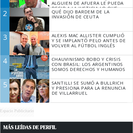
ALGUIEN DE AFUERA LE PUEDA
DECIR A LA JUSTICIA LO QUE
2
QUÉ DIJO BARDEM DE LA
TIENE QUE HACER"
INVASIÓN DE CEUTA
3
ALEXIS MAC ALLISTER CUMPLIÓ
Y SE IMPLANTÓ PELO ANTES DE
VOLVER AL FÚTBOL INGLÉS
4
CHAUVINISMO BOBO Y CRISIS
CON BRASIL: LOS ARGENTINOS
SOMOS DERECHOS Y HUMANOS
5
SANTILLI SE SUMÓ A BULLRICH
Y PRESIONA PARA LA RENUNCIA
DE VILLARRUEL
Espacio Publicitario
MÁS LEÍDAS DE PERFIL