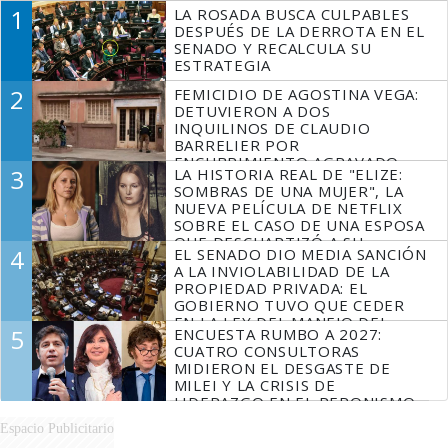
1
LA ROSADA BUSCA CULPABLES
DESPUÉS DE LA DERROTA EN EL
SENADO Y RECALCULA SU
ESTRATEGIA
2
FEMICIDIO DE AGOSTINA VEGA:
DETUVIERON A DOS
INQUILINOS DE CLAUDIO
BARRELIER POR
ENCUBRIMIENTO AGRAVADO
3
LA HISTORIA REAL DE "ELIZE:
SOMBRAS DE UNA MUJER", LA
NUEVA PELÍCULA DE NETFLIX
SOBRE EL CASO DE UNA ESPOSA
QUE DESCUARTIZÓ A SU
4
EL SENADO DIO MEDIA SANCIÓN
MARIDO
A LA INVIOLABILIDAD DE LA
PROPIEDAD PRIVADA: EL
GOBIERNO TUVO QUE CEDER
EN LA LEY DEL MANEJO DEL
5
ENCUESTA RUMBO A 2027:
FUEGO
CUATRO CONSULTORAS
MIDIERON EL DESGASTE DE
MILEI Y LA CRISIS DE
LIDERAZGO EN EL PERONISMO
Espacio Publicitario