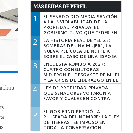
MÁS LEÍDAS DE PERFIL
1
EL SENADO DIO MEDIA SANCIÓN
A LA INVIOLABILIDAD DE LA
PROPIEDAD PRIVADA: EL
GOBIERNO TUVO QUE CEDER EN
LA LEY DEL MANEJO DEL FUEGO
2
LA HISTORIA REAL DE "ELIZE:
SOMBRAS DE UNA MUJER", LA
NUEVA PELÍCULA DE NETFLIX
SOBRE EL CASO DE UNA ESPOSA
QUE DESCUARTIZÓ A SU
3
ENCUESTA RUMBO A 2027:
MARIDO
CUATRO CONSULTORAS
MIDIERON EL DESGASTE DE MILEI
Y LA CRISIS DE LIDERAZGO EN EL
PERONISMO
madura
4
LEY DE PROPIEDAD PRIVADA:
QUÉ SENADORES VOTARON A
FAVOR Y CUÁLES EN CONTRA
uy
5
EL GOBIERNO PERDIÓ LA
ra
PULSEADA DEL NOMBRE: LA "LEY
DE TIERRAS" SE IMPUSO EN
as
TODA LA CONVERSACIÓN
DIGITAL