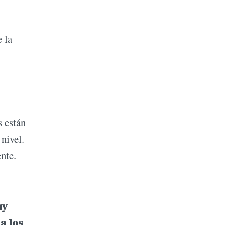
 la
s están
nivel.
nte.
uy
 a los