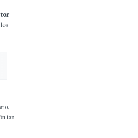
ctor
 los
rio,
ón tan