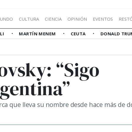
UNDO
CULTURA
CIENCIA
OPINIÓN
EVENTOS
REST
LLI
MARTÍN MENEM
CEUTA
DONALD TRU
ovsky: “Sigo
rgentina”
rca que lleva su nombre desde hace más de d