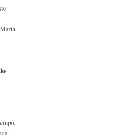
sto
 María
do
tiempo,
ada.