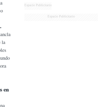
la
Espacio Publicitario
co
Espacio Publicitario
.
 ancla
 la
ples
 mundo
hora
s en
una