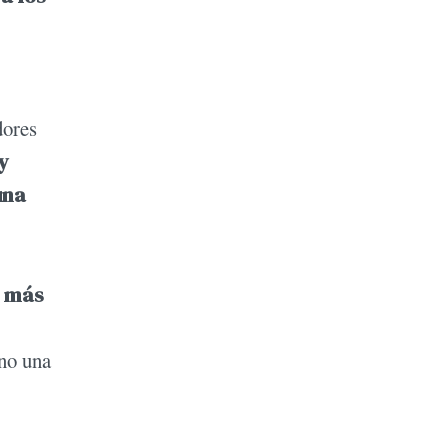
dores
y
una
a más
 no una