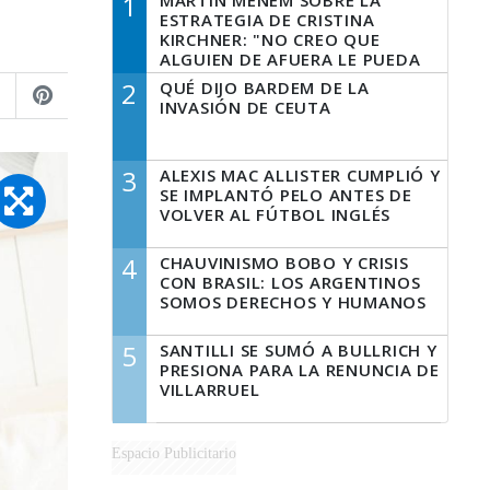
1
MARTÍN MENEM SOBRE LA
ESTRATEGIA DE CRISTINA
KIRCHNER: "NO CREO QUE
ALGUIEN DE AFUERA LE PUEDA
DECIR A LA JUSTICIA LO QUE
2
QUÉ DIJO BARDEM DE LA
TIENE QUE HACER"
INVASIÓN DE CEUTA
3
ALEXIS MAC ALLISTER CUMPLIÓ Y
SE IMPLANTÓ PELO ANTES DE
VOLVER AL FÚTBOL INGLÉS
4
CHAUVINISMO BOBO Y CRISIS
CON BRASIL: LOS ARGENTINOS
SOMOS DERECHOS Y HUMANOS
5
SANTILLI SE SUMÓ A BULLRICH Y
PRESIONA PARA LA RENUNCIA DE
VILLARRUEL
Espacio Publicitario