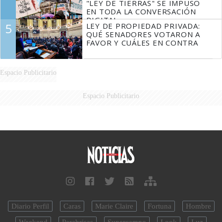
"LEY DE TIERRAS" SE IMPUSO
EN TODA LA CONVERSACIÓN
DIGITAL
5
LEY DE PROPIEDAD PRIVADA:
QUÉ SENADORES VOTARON A
FAVOR Y CUÁLES EN CONTRA
Espacio Publicitario
Espacio Publicitario
Diario Perfil
Caras
Marie Claire
Fortuna
Hombre
Weekend
Parabrisas
Supercampo
Look
Luz