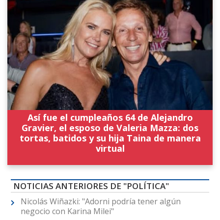
Así fue el cumpleaños 64 de Alejandro
Gravier, el esposo de Valeria Mazza: dos
tortas, batidos y su hija Taina de manera
virtual
NOTICIAS ANTERIORES DE "POLÍTICA"
Nicolás Wiñazki: "Adorni podría tener algún
negocio con Karina Milei"