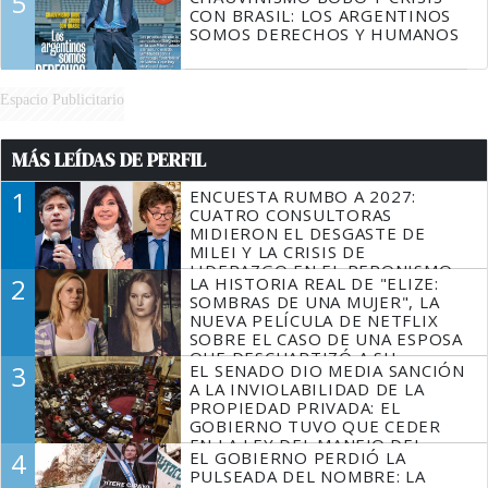
5
CON BRASIL: LOS ARGENTINOS
SOMOS DERECHOS Y HUMANOS
Espacio Publicitario
MÁS LEÍDAS DE PERFIL
1
ENCUESTA RUMBO A 2027:
CUATRO CONSULTORAS
MIDIERON EL DESGASTE DE
MILEI Y LA CRISIS DE
LIDERAZGO EN EL PERONISMO
2
LA HISTORIA REAL DE "ELIZE:
SOMBRAS DE UNA MUJER", LA
NUEVA PELÍCULA DE NETFLIX
SOBRE EL CASO DE UNA ESPOSA
QUE DESCUARTIZÓ A SU
3
EL SENADO DIO MEDIA SANCIÓN
MARIDO
A LA INVIOLABILIDAD DE LA
PROPIEDAD PRIVADA: EL
GOBIERNO TUVO QUE CEDER
EN LA LEY DEL MANEJO DEL
4
EL GOBIERNO PERDIÓ LA
FUEGO
PULSEADA DEL NOMBRE: LA