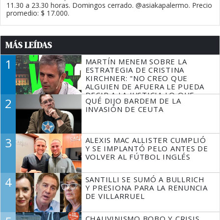
11.30 a 23.30 horas. Domingos cerrado. @asiakapalermo. Precio
promedio: $ 17.000.
MÁS LEÍDAS
1
MARTÍN MENEM SOBRE LA
ESTRATEGIA DE CRISTINA
KIRCHNER: "NO CREO QUE
ALGUIEN DE AFUERA LE PUEDA
DECIR A LA JUSTICIA LO QUE
2
QUÉ DIJO BARDEM DE LA
TIENE QUE HACER"
INVASIÓN DE CEUTA
3
ALEXIS MAC ALLISTER CUMPLIÓ
Y SE IMPLANTÓ PELO ANTES DE
VOLVER AL FÚTBOL INGLÉS
4
SANTILLI SE SUMÓ A BULLRICH
Y PRESIONA PARA LA RENUNCIA
DE VILLARRUEL
CHAUVINISMO BOBO Y CRISIS