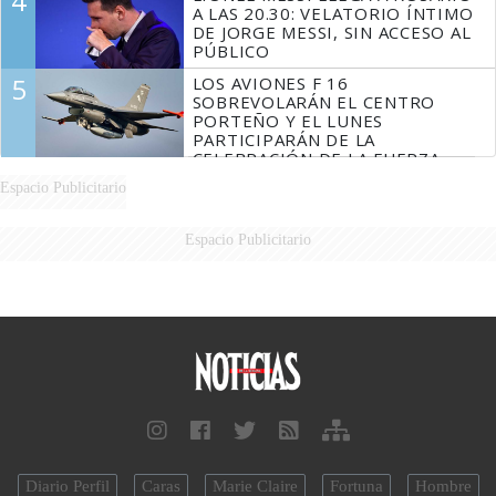
4
A LAS 20.30: VELATORIO ÍNTIMO
DE JORGE MESSI, SIN ACCESO AL
PÚBLICO
5
LOS AVIONES F 16
SOBREVOLARÁN EL CENTRO
PORTEÑO Y EL LUNES
PARTICIPARÁN DE LA
CELEBRACIÓN DE LA FUERZA
AÉREA
Espacio Publicitario
Espacio Publicitario
Diario Perfil
Caras
Marie Claire
Fortuna
Hombre