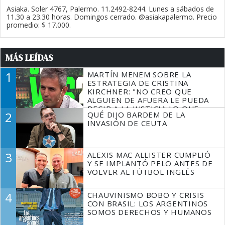
Asiaka. Soler 4767, Palermo. 11.2492-8244. Lunes a sábados de
11.30 a 23.30 horas. Domingos cerrado. @asiakapalermo. Precio
promedio: $ 17.000.
MÁS LEÍDAS
1
MARTÍN MENEM SOBRE LA
ESTRATEGIA DE CRISTINA
KIRCHNER: "NO CREO QUE
ALGUIEN DE AFUERA LE PUEDA
DECIR A LA JUSTICIA LO QUE
2
QUÉ DIJO BARDEM DE LA
TIENE QUE HACER"
INVASIÓN DE CEUTA
3
ALEXIS MAC ALLISTER CUMPLIÓ
Y SE IMPLANTÓ PELO ANTES DE
VOLVER AL FÚTBOL INGLÉS
4
CHAUVINISMO BOBO Y CRISIS
CON BRASIL: LOS ARGENTINOS
SOMOS DERECHOS Y HUMANOS