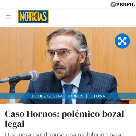
EL JUEZ GUSTAVO HORNOS. | FOTO:NA.
Caso Hornos: polémico bozal
legal
Una jueza civil dispuso una prohibición para