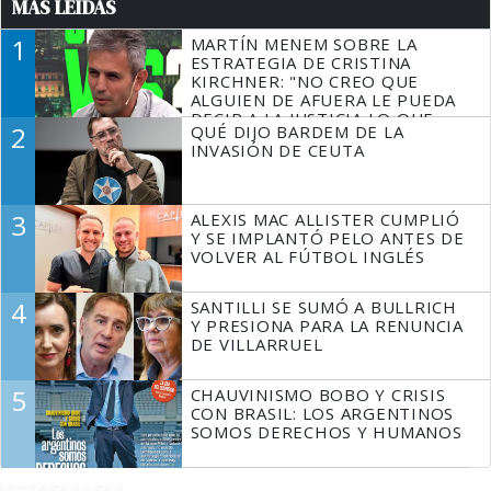
MÁS LEÍDAS
1
MARTÍN MENEM SOBRE LA
ESTRATEGIA DE CRISTINA
KIRCHNER: "NO CREO QUE
ALGUIEN DE AFUERA LE PUEDA
DECIR A LA JUSTICIA LO QUE
2
QUÉ DIJO BARDEM DE LA
TIENE QUE HACER"
INVASIÓN DE CEUTA
3
ALEXIS MAC ALLISTER CUMPLIÓ
Y SE IMPLANTÓ PELO ANTES DE
VOLVER AL FÚTBOL INGLÉS
4
SANTILLI SE SUMÓ A BULLRICH
Y PRESIONA PARA LA RENUNCIA
DE VILLARRUEL
5
CHAUVINISMO BOBO Y CRISIS
CON BRASIL: LOS ARGENTINOS
SOMOS DERECHOS Y HUMANOS