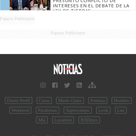
PRESUNTO CONFLICTO DE
INTERESES EN EL DEBATE DE LA
LEY DE TIERRAS
Espacio Publicitario
Espacio Publicitario
Diario Perfil
Caras
Marie Claire
Fortuna
Hombre
Weekend
Parabrisas
Supercampo
Look
Luz
Mía
Lunateen
BATimes