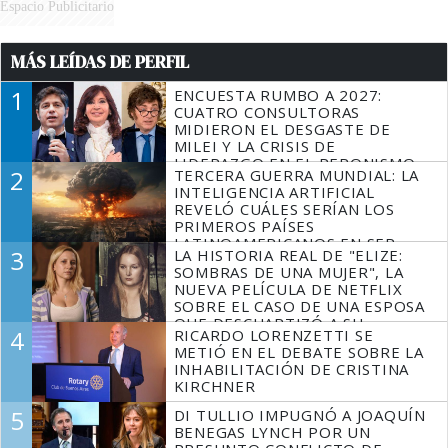
Espacio Publicitario
MÁS LEÍDAS DE PERFIL
1
ENCUESTA RUMBO A 2027:
CUATRO CONSULTORAS
MIDIERON EL DESGASTE DE
MILEI Y LA CRISIS DE
LIDERAZGO EN EL PERONISMO
2
TERCERA GUERRA MUNDIAL: LA
INTELIGENCIA ARTIFICIAL
REVELÓ CUÁLES SERÍAN LOS
PRIMEROS PAÍSES
LATINOAMERICANOS EN SER
3
LA HISTORIA REAL DE "ELIZE:
DERROTADOS
SOMBRAS DE UNA MUJER", LA
NUEVA PELÍCULA DE NETFLIX
SOBRE EL CASO DE UNA ESPOSA
QUE DESCUARTIZÓ A SU
4
RICARDO LORENZETTI SE
MARIDO
METIÓ EN EL DEBATE SOBRE LA
INHABILITACIÓN DE CRISTINA
KIRCHNER
5
DI TULLIO IMPUGNÓ A JOAQUÍN
BENEGAS LYNCH POR UN