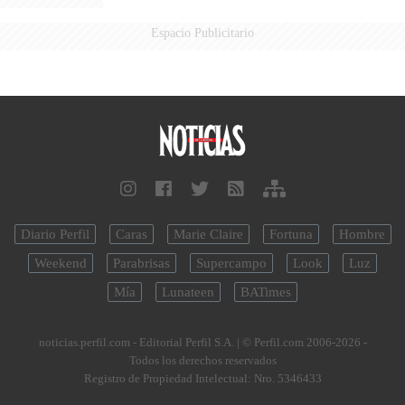
Espacio Publicitario
Diario Perfil
Caras
Marie Claire
Fortuna
Hombre
Weekend
Parabrisas
Supercampo
Look
Luz
Mía
Lunateen
BATimes
noticias.perfil.com - Editorial Perfil S.A.
| © Perfil.com 2006-2026 -
Todos los derechos reservados
Registro de Propiedad Intelectual: Nro. 5346433