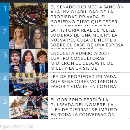
1
EL SENADO DIO MEDIA SANCIÓN
A LA INVIOLABILIDAD DE LA
PROPIEDAD PRIVADA: EL
GOBIERNO TUVO QUE CEDER
EN LA LEY DEL MANEJO DEL
2
LA HISTORIA REAL DE "ELIZE:
FUEGO
SOMBRAS DE UNA MUJER", LA
NUEVA PELÍCULA DE NETFLIX
SOBRE EL CASO DE UNA ESPOSA
QUE DESCUARTIZÓ A SU
3
ENCUESTA RUMBO A 2027:
MARIDO
CUATRO CONSULTORAS
MIDIERON EL DESGASTE DE
MILEI Y LA CRISIS DE
LIDERAZGO EN EL PERONISMO
4
LEY DE PROPIEDAD PRIVADA:
QUÉ SENADORES VOTARON A
FAVOR Y CUÁLES EN CONTRA
5
EL GOBIERNO PERDIÓ LA
PULSEADA DEL NOMBRE: LA
"LEY DE TIERRAS" SE IMPUSO
EN TODA LA CONVERSACIÓN
DIGITAL
Espacio Publicitario