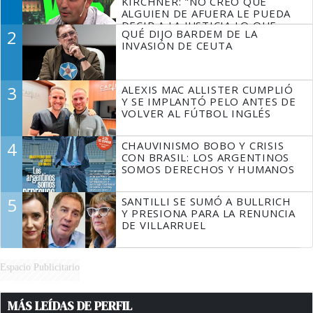
KIRCHNER: "NO CREO QUE
ALGUIEN DE AFUERA LE PUEDA
DECIR A LA JUSTICIA LO QUE
2
QUÉ DIJO BARDEM DE LA
TIENE QUE HACER"
INVASIÓN DE CEUTA
3
ALEXIS MAC ALLISTER CUMPLIÓ
Y SE IMPLANTÓ PELO ANTES DE
VOLVER AL FÚTBOL INGLÉS
4
CHAUVINISMO BOBO Y CRISIS
CON BRASIL: LOS ARGENTINOS
SOMOS DERECHOS Y HUMANOS
5
SANTILLI SE SUMÓ A BULLRICH
Y PRESIONA PARA LA RENUNCIA
DE VILLARRUEL
Espacio Publicitario
MÁS LEÍDAS DE PERFIL