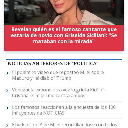
Revelan quién es el famoso cantante que
estaría de novio con Griselda Siciliani: "Se
mataban con la mirada"
NOTICIAS ANTERIORES DE "POLÍTICA"
El polémico video que reposteó Milei sobre
Maduro y "el diablo" Trump
Venezuela expone otra vez la grieta Kicillof-
Cristina: el mileismo contra ambos
Los famosos reaccionan a la encuesta de los 100
influyentes de NOTICIAS
El video con IA de Milei reconciliándose con todos