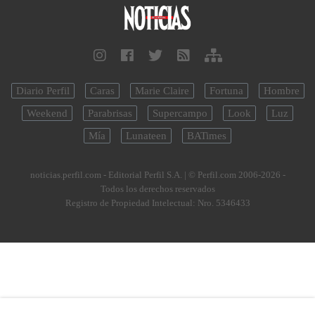
Diario Perfil
Caras
Marie Claire
Fortuna
Hombre
Weekend
Parabrisas
Supercampo
Look
Luz
Mía
Lunateen
BATimes
noticias.perfil.com - Editorial Perfil S.A.
| © Perfil.com 2006-2026 -
Todos los derechos reservados
Registro de Propiedad Intelectual: Nro. 5346433