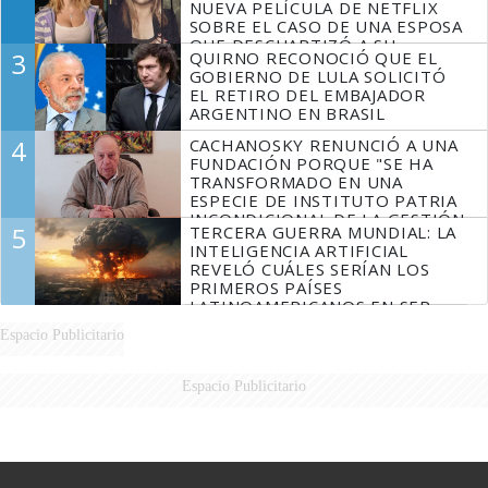
NUEVA PELÍCULA DE NETFLIX
SOBRE EL CASO DE UNA ESPOSA
QUE DESCUARTIZÓ A SU
3
QUIRNO RECONOCIÓ QUE EL
MARIDO
GOBIERNO DE LULA SOLICITÓ
EL RETIRO DEL EMBAJADOR
ARGENTINO EN BRASIL
4
CACHANOSKY RENUNCIÓ A UNA
FUNDACIÓN PORQUE "SE HA
TRANSFORMADO EN UNA
ESPECIE DE INSTITUTO PATRIA
INCONDICIONAL DE LA GESTIÓN
5
TERCERA GUERRA MUNDIAL: LA
DE MILEI"
INTELIGENCIA ARTIFICIAL
REVELÓ CUÁLES SERÍAN LOS
PRIMEROS PAÍSES
LATINOAMERICANOS EN SER
DERROTADOS
Espacio Publicitario
Espacio Publicitario