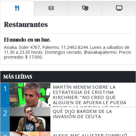
Restaurantes
El mundo en un bar.
Asiaka. Soler 4767, Palermo. 11.2492-8244. Lunes a sábados de
11.30 a 23.30 horas. Domingos cerrado. @asiakapalermo. Precio
promedio: $ 17.000.
MÁS LEÍDAS
1
MARTÍN MENEM SOBRE LA
ESTRATEGIA DE CRISTINA
KIRCHNER: "NO CREO QUE
ALGUIEN DE AFUERA LE PUEDA
DECIR A LA JUSTICIA LO QUE
2
QUÉ DIJO BARDEM DE LA
TIENE QUE HACER"
INVASIÓN DE CEUTA
ALEXIS MAC ALLISTER CUMPLIÓ