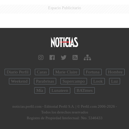
Espacio Publicitario
Diario Perfil
Caras
Marie Claire
Fortuna
Hombre
Weekend
Parabrisas
Supercampo
Look
Luz
Mía
Lunateen
BATimes
noticias.perfil.com - Editorial Perfil S.A.
| © Perfil.com 2006-2026 -
Todos los derechos reservados
Registro de Propiedad Intelectual: Nro. 5346433