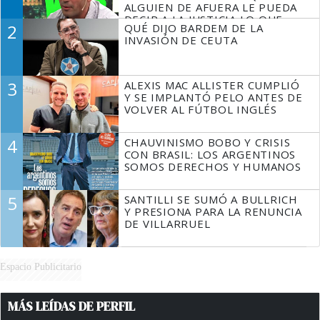
ALGUIEN DE AFUERA LE PUEDA
DECIR A LA JUSTICIA LO QUE
2
QUÉ DIJO BARDEM DE LA
TIENE QUE HACER"
INVASIÓN DE CEUTA
3
ALEXIS MAC ALLISTER CUMPLIÓ
Y SE IMPLANTÓ PELO ANTES DE
VOLVER AL FÚTBOL INGLÉS
4
CHAUVINISMO BOBO Y CRISIS
CON BRASIL: LOS ARGENTINOS
SOMOS DERECHOS Y HUMANOS
5
SANTILLI SE SUMÓ A BULLRICH
Y PRESIONA PARA LA RENUNCIA
DE VILLARRUEL
Espacio Publicitario
MÁS LEÍDAS DE PERFIL