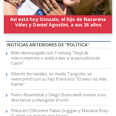
Así está hoy Gonzalo, el hijo de Nazarena
Vélez y Daniel Agostini, a sus 26 años
NOTICIAS ANTERIORES DE "POLÍTICA"
Milei desencajado con Trebucq: "Dejá de
interrumpirme o andá a leer a la periodista de
Clarín"
Alberto Fernández, en modo Tanguito, se
reencontró con su hijo Francisco: "El amor es más
fuerte"
Pedro Rosemblat y Diego Brancatelli invitan a los
libertarios a impugnar el voto
Pelea en C5N entre Pablo Duggan y Mariana Brey:
"Callate un minuto por favor"