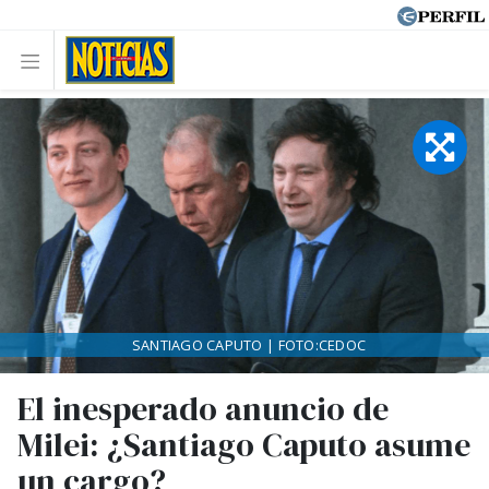
SANTIAGO CAPUTO | FOTO:CEDOC
El inesperado anuncio de
Milei: ¿Santiago Caputo asume
un cargo?