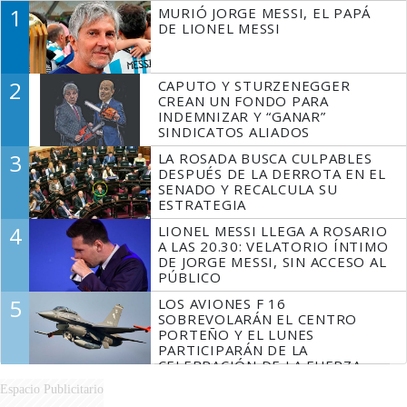
1
MURIÓ JORGE MESSI, EL PAPÁ
DE LIONEL MESSI
2
CAPUTO Y STURZENEGGER
CREAN UN FONDO PARA
INDEMNIZAR Y “GANAR”
SINDICATOS ALIADOS
3
LA ROSADA BUSCA CULPABLES
DESPUÉS DE LA DERROTA EN EL
SENADO Y RECALCULA SU
ESTRATEGIA
4
LIONEL MESSI LLEGA A ROSARIO
A LAS 20.30: VELATORIO ÍNTIMO
DE JORGE MESSI, SIN ACCESO AL
PÚBLICO
5
LOS AVIONES F 16
SOBREVOLARÁN EL CENTRO
PORTEÑO Y EL LUNES
PARTICIPARÁN DE LA
CELEBRACIÓN DE LA FUERZA
AÉREA
Espacio Publicitario