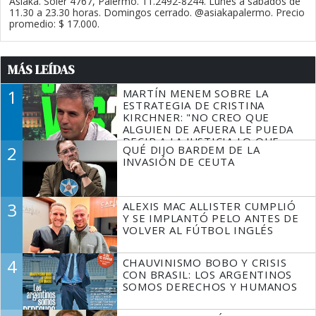
Asiaka. Soler 4767, Palermo. 11.2492-8244. Lunes a sábados de
11.30 a 23.30 horas. Domingos cerrado. @asiakapalermo. Precio
promedio: $ 17.000.
MÁS LEÍDAS
1
MARTÍN MENEM SOBRE LA
ESTRATEGIA DE CRISTINA
KIRCHNER: "NO CREO QUE
ALGUIEN DE AFUERA LE PUEDA
DECIR A LA JUSTICIA LO QUE
2
QUÉ DIJO BARDEM DE LA
TIENE QUE HACER"
INVASIÓN DE CEUTA
3
ALEXIS MAC ALLISTER CUMPLIÓ
Y SE IMPLANTÓ PELO ANTES DE
VOLVER AL FÚTBOL INGLÉS
4
CHAUVINISMO BOBO Y CRISIS
CON BRASIL: LOS ARGENTINOS
SOMOS DERECHOS Y HUMANOS