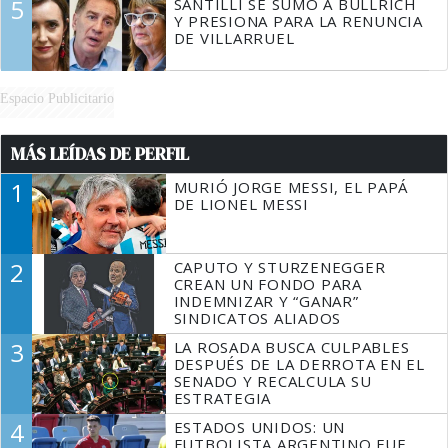
5
SANTILLI SE SUMÓ A BULLRICH
Y PRESIONA PARA LA RENUNCIA
DE VILLARRUEL
Espacio Publicitario
MÁS LEÍDAS DE PERFIL
1
MURIÓ JORGE MESSI, EL PAPÁ
DE LIONEL MESSI
2
CAPUTO Y STURZENEGGER
CREAN UN FONDO PARA
INDEMNIZAR Y “GANAR”
SINDICATOS ALIADOS
3
LA ROSADA BUSCA CULPABLES
DESPUÉS DE LA DERROTA EN EL
SENADO Y RECALCULA SU
ESTRATEGIA
4
ESTADOS UNIDOS: UN
FUTBOLISTA ARGENTINO FUE