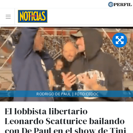
RODRIGO DE PAUL | FOTO:CEDOC
El lobbista libertario
Leonardo Scatturice bailando
con De Paul en el show de Tini