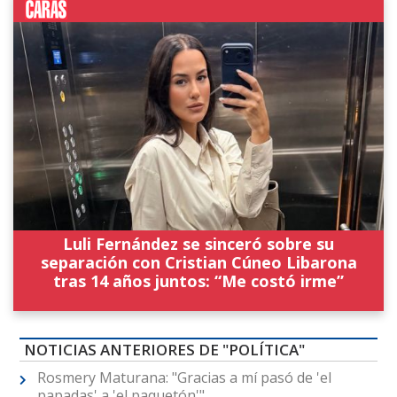
Luli Fernández se sinceró sobre su
separación con Cristian Cúneo Libarona
tras 14 años juntos: “Me costó irme”
NOTICIAS ANTERIORES DE "POLÍTICA"
Rosmery Maturana: "Gracias a mí pasó de 'el
papadas' a 'el paquetón'"