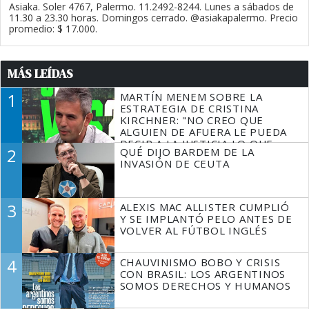
Asiaka. Soler 4767, Palermo. 11.2492-8244. Lunes a sábados de
11.30 a 23.30 horas. Domingos cerrado. @asiakapalermo. Precio
promedio: $ 17.000.
MÁS LEÍDAS
1
MARTÍN MENEM SOBRE LA
ESTRATEGIA DE CRISTINA
KIRCHNER: "NO CREO QUE
ALGUIEN DE AFUERA LE PUEDA
DECIR A LA JUSTICIA LO QUE
2
QUÉ DIJO BARDEM DE LA
TIENE QUE HACER"
INVASIÓN DE CEUTA
3
ALEXIS MAC ALLISTER CUMPLIÓ
Y SE IMPLANTÓ PELO ANTES DE
VOLVER AL FÚTBOL INGLÉS
4
CHAUVINISMO BOBO Y CRISIS
CON BRASIL: LOS ARGENTINOS
SOMOS DERECHOS Y HUMANOS