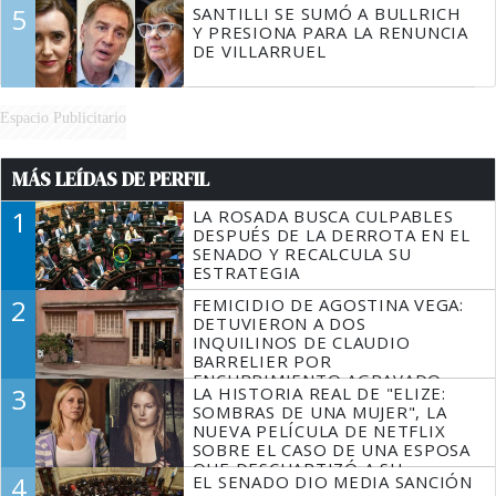
5
SANTILLI SE SUMÓ A BULLRICH
Y PRESIONA PARA LA RENUNCIA
DE VILLARRUEL
Espacio Publicitario
MÁS LEÍDAS DE PERFIL
1
LA ROSADA BUSCA CULPABLES
DESPUÉS DE LA DERROTA EN EL
SENADO Y RECALCULA SU
ESTRATEGIA
2
FEMICIDIO DE AGOSTINA VEGA:
DETUVIERON A DOS
INQUILINOS DE CLAUDIO
BARRELIER POR
ENCUBRIMIENTO AGRAVADO
3
LA HISTORIA REAL DE "ELIZE:
SOMBRAS DE UNA MUJER", LA
NUEVA PELÍCULA DE NETFLIX
SOBRE EL CASO DE UNA ESPOSA
QUE DESCUARTIZÓ A SU
4
EL SENADO DIO MEDIA SANCIÓN
MARIDO