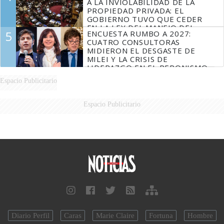
A LA INVIOLABILIDAD DE LA
PROPIEDAD PRIVADA: EL
GOBIERNO TUVO QUE CEDER
EN LA LEY DEL MANEJO DEL
5
ENCUESTA RUMBO A 2027:
FUEGO
CUATRO CONSULTORAS
MIDIERON EL DESGASTE DE
MILEI Y LA CRISIS DE
LIDERAZGO EN EL PERONISMO
Espacio Publicitario
Espacio Publicitario
Diario Perfil
Caras
Marie Claire
Fortuna
Hombre