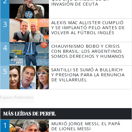
2
TIENE QUE HACER"
INVASIÓN DE CEUTA
3
ALEXIS MAC ALLISTER CUMPLIÓ
Y SE IMPLANTÓ PELO ANTES DE
VOLVER AL FÚTBOL INGLÉS
4
CHAUVINISMO BOBO Y CRISIS
CON BRASIL: LOS ARGENTINOS
SOMOS DERECHOS Y HUMANOS
5
SANTILLI SE SUMÓ A BULLRICH
Y PRESIONA PARA LA RENUNCIA
DE VILLARRUEL
Espacio Publicitario
MÁS LEÍDAS DE PERFIL
1
MURIÓ JORGE MESSI, EL PAPÁ
DE LIONEL MESSI