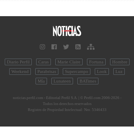
Diario Perfil
Caras
Marie Claire
Fortuna
Hombre
Weekend
Parabrisas
Supercampo
Look
Luz
Mía
Lunateen
BATimes
noticias.perfil.com - Editorial Perfil S.A.
| © Perfil.com 2006-2026 -
Todos los derechos reservados
Registro de Propiedad Intelectual: Nro. 5346433