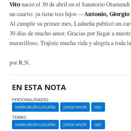
Vito
nació el 30 de abril en el Sanatorio Otamendi
un cuarto: ya tiene tres hijos —
Antonio, Giorgio
Al cumplir su primer mes, Ludueña publicó un carre
30 días de mucho amor. Gracias por llegar a nuest
maravilloso. Trajiste mucha vida y alegría a toda 
por R.N.
EN ESTA NOTA
PERSONALIDADES:
MARÍA BELÉN LUDUEÑA
JORGE MACRI
HIJO
TEMAS:
MARÍA BELÉN LUDUEÑA
JORGE MACRI
HIJO