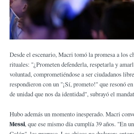
Desde el escenario, Macri tomó la promesa a los ch
rituales: "¿Prometen defenderla, respetarla y amarl
voluntad, comprometiéndose a ser ciudadanos libre
respondieron con un "¡Sí, prometo!" que resonó en t
de unidad que nos da identidad", subrayó el mandat
Hubo además un momento inesperado. Macri convoc
Messi
, que ese mismo día cumplía 39 años. "En un 
Colón", les propuso. Los chicos no dudaron: enton