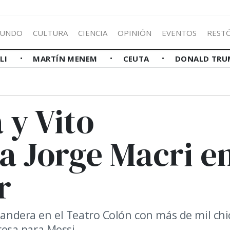
UNDO
CULTURA
CIENCIA
OPINIÓN
EVENTOS
REST
LLI
MARTÍN MENEM
CEUTA
DONALD TRU
 y Vito
 Jorge Macri e
r
 bandera en el Teatro Colón con más de mil chi
esa para Messi.