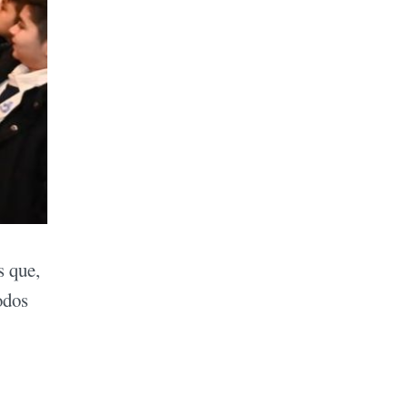
s que,
odos