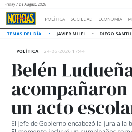
Friday 7 De August, 2026
POLÍTICA
SOCIEDAD
ECONOMÍA
M
TEMAS DEL DÍA
JAVIER MILEI
DIEGO SANTI
POLÍTICA |
24-06-2026 17:44
Belén Ludueña
acompañaron a
un acto escola
El jefe de Gobierno encabezó la jura a la
El momento incluyó un cumpleaños sorpr