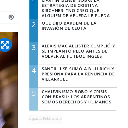
1
MARTÍN MENEM SOBRE LA
ESTRATEGIA DE CRISTINA
KIRCHNER: "NO CREO QUE
ALGUIEN DE AFUERA LE PUEDA
DECIR A LA JUSTICIA LO QUE
2
QUÉ DIJO BARDEM DE LA
TIENE QUE HACER"
INVASIÓN DE CEUTA
3
ALEXIS MAC ALLISTER CUMPLIÓ Y
SE IMPLANTÓ PELO ANTES DE
VOLVER AL FÚTBOL INGLÉS
4
SANTILLI SE SUMÓ A BULLRICH Y
PRESIONA PARA LA RENUNCIA DE
VILLARRUEL
5
CHAUVINISMO BOBO Y CRISIS
CON BRASIL: LOS ARGENTINOS
SOMOS DERECHOS Y HUMANOS
Espacio Publicitario