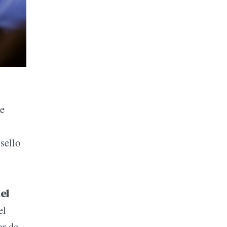
me
sello
el
el
or de