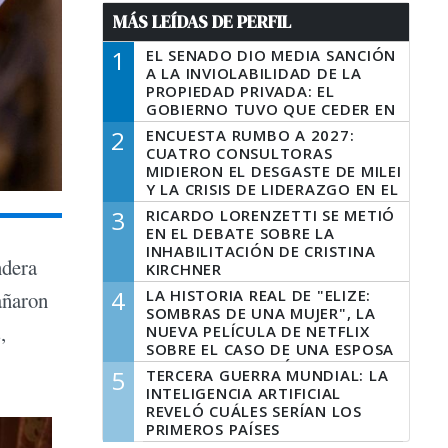
MÁS LEÍDAS DE PERFIL
1
EL SENADO DIO MEDIA SANCIÓN
A LA INVIOLABILIDAD DE LA
PROPIEDAD PRIVADA: EL
GOBIERNO TUVO QUE CEDER EN
LA LEY DEL MANEJO DEL FUEGO
2
ENCUESTA RUMBO A 2027:
CUATRO CONSULTORAS
MIDIERON EL DESGASTE DE MILEI
Y LA CRISIS DE LIDERAZGO EN EL
PERONISMO
3
RICARDO LORENZETTI SE METIÓ
EN EL DEBATE SOBRE LA
INHABILITACIÓN DE CRISTINA
ndera
KIRCHNER
4
LA HISTORIA REAL DE "ELIZE:
añaron
SOMBRAS DE UNA MUJER", LA
,
NUEVA PELÍCULA DE NETFLIX
SOBRE EL CASO DE UNA ESPOSA
QUE DESCUARTIZÓ A SU
5
TERCERA GUERRA MUNDIAL: LA
MARIDO
INTELIGENCIA ARTIFICIAL
REVELÓ CUÁLES SERÍAN LOS
PRIMEROS PAÍSES
LATINOAMERICANOS EN SER