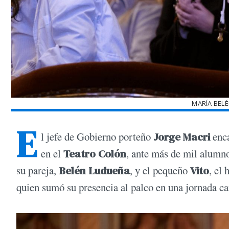
MARÍA BEL
E
l jefe de Gobierno porteño
Jorge Macri
enca
en el
Teatro Colón
, ante más de mil alumn
su pareja,
Belén Ludueña
, y el pequeño
Vito
, el
quien sumó su presencia al palco en una jornada c