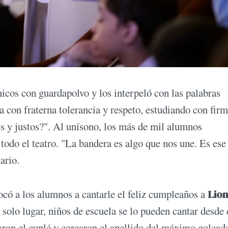
icos con guardapolvo y los interpeló con las palabras
a con fraterna tolerancia y respeto, estudiando con fir
s y justos?". Al unísono, los más de mil alumnos
odo el teatro. "La bandera es algo que nos une. Es ese 
ario.
ó a los alumnos a cantarle el feliz cumpleaños a
Lion
solo lugar, niños de escuela se lo pueden cantar desde 
aron el cuplé y corearon el apellido del máximo golead