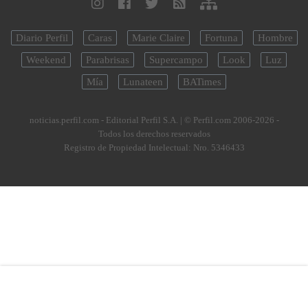
Diario Perfil
Caras
Marie Claire
Fortuna
Hombre
Weekend
Parabrisas
Supercampo
Look
Luz
Mía
Lunateen
BATimes
noticias.perfil.com - Editorial Perfil S.A.
| © Perfil.com 2006-2026 -
Todos los derechos reservados
Registro de Propiedad Intelectual: Nro. 5346433