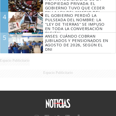
PROPIEDAD PRIVADA: EL
GOBIERNO TUVO QUE CEDER
EN LA LEY DEL MANEJO DEL
4
EL GOBIERNO PERDIÓ LA
FUEGO
PULSEADA DEL NOMBRE: LA
"LEY DE TIERRAS" SE IMPUSO
EN TODA LA CONVERSACIÓN
DIGITAL
5
ANSES: CUÁNDO COBRAN
JUBILADOS Y PENSIONADOS EN
AGOSTO DE 2026, SEGÚN EL
DNI
Espacio Publicitario
Espacio Publicitario