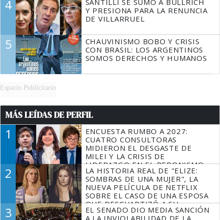
4
SANTILLI SE SUMÓ A BULLRICH
Y PRESIONA PARA LA RENUNCIA
DE VILLARRUEL
5
CHAUVINISMO BOBO Y CRISIS
CON BRASIL: LOS ARGENTINOS
SOMOS DERECHOS Y HUMANOS
Espacio Publicitario
MÁS LEÍDAS DE PERFIL
1
ENCUESTA RUMBO A 2027:
CUATRO CONSULTORAS
MIDIERON EL DESGASTE DE
MILEI Y LA CRISIS DE
LIDERAZGO EN EL PERONISMO
2
LA HISTORIA REAL DE "ELIZE:
SOMBRAS DE UNA MUJER", LA
NUEVA PELÍCULA DE NETFLIX
SOBRE EL CASO DE UNA ESPOSA
QUE DESCUARTIZÓ A SU
3
EL SENADO DIO MEDIA SANCIÓN
MARIDO
A LA INVIOLABILIDAD DE LA