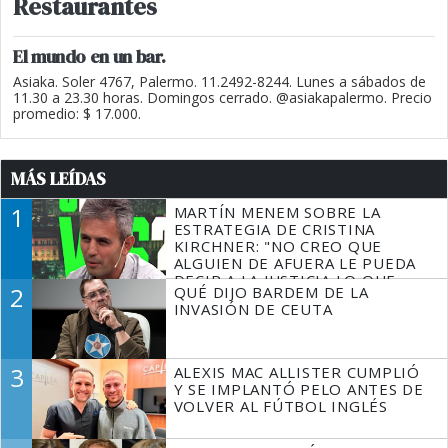
Restaurantes
El mundo en un bar.
Asiaka. Soler 4767, Palermo. 11.2492-8244. Lunes a sábados de
11.30 a 23.30 horas. Domingos cerrado. @asiakapalermo. Precio
promedio: $ 17.000.
MÁS LEÍDAS
1
MARTÍN MENEM SOBRE LA
ESTRATEGIA DE CRISTINA
KIRCHNER: "NO CREO QUE
ALGUIEN DE AFUERA LE PUEDA
DECIR A LA JUSTICIA LO QUE
2
QUÉ DIJO BARDEM DE LA
TIENE QUE HACER"
INVASIÓN DE CEUTA
3
ALEXIS MAC ALLISTER CUMPLIÓ
Y SE IMPLANTÓ PELO ANTES DE
VOLVER AL FÚTBOL INGLÉS