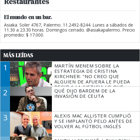
Restaurantes
El mundo en un bar.
Asiaka. Soler 4767, Palermo. 11.2492-8244. Lunes a sábados de
11.30 a 23.30 horas. Domingos cerrado. @asiakapalermo. Precio
promedio: $ 17.000.
MÁS LEÍDAS
1
MARTÍN MENEM SOBRE LA
ESTRATEGIA DE CRISTINA
KIRCHNER: "NO CREO QUE
ALGUIEN DE AFUERA LE PUEDA
DECIR A LA JUSTICIA LO QUE
2
QUÉ DIJO BARDEM DE LA
TIENE QUE HACER"
INVASIÓN DE CEUTA
3
ALEXIS MAC ALLISTER CUMPLIÓ
Y SE IMPLANTÓ PELO ANTES DE
VOLVER AL FÚTBOL INGLÉS