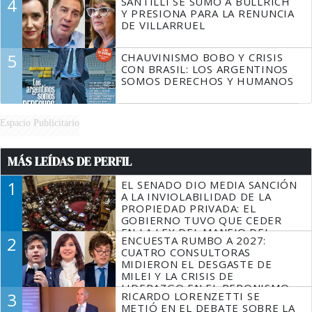
4
SANTILLI SE SUMÓ A BULLRICH
Y PRESIONA PARA LA RENUNCIA
DE VILLARRUEL
5
CHAUVINISMO BOBO Y CRISIS
CON BRASIL: LOS ARGENTINOS
SOMOS DERECHOS Y HUMANOS
Espacio Publicitario
MÁS LEÍDAS DE PERFIL
1
EL SENADO DIO MEDIA SANCIÓN
A LA INVIOLABILIDAD DE LA
PROPIEDAD PRIVADA: EL
GOBIERNO TUVO QUE CEDER
EN LA LEY DEL MANEJO DEL
2
ENCUESTA RUMBO A 2027:
FUEGO
CUATRO CONSULTORAS
MIDIERON EL DESGASTE DE
MILEI Y LA CRISIS DE
LIDERAZGO EN EL PERONISMO
3
RICARDO LORENZETTI SE
METIÓ EN EL DEBATE SOBRE LA