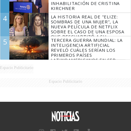
INHABILITACIÓN DE CRISTINA
KIRCHNER
4
LA HISTORIA REAL DE "ELIZE:
SOMBRAS DE UNA MUJER", LA
NUEVA PELÍCULA DE NETFLIX
SOBRE EL CASO DE UNA ESPOSA
QUE DESCUARTIZÓ A SU
5
TERCERA GUERRA MUNDIAL: LA
MARIDO
INTELIGENCIA ARTIFICIAL
REVELÓ CUÁLES SERÍAN LOS
PRIMEROS PAÍSES
LATINOAMERICANOS EN SER
DERROTADOS
Espacio Publicitario
Espacio Publicitario