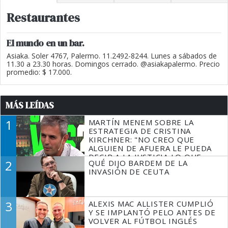
Restaurantes
El mundo en un bar.
Asiaka. Soler 4767, Palermo. 11.2492-8244. Lunes a sábados de
11.30 a 23.30 horas. Domingos cerrado. @asiakapalermo. Precio
promedio: $ 17.000.
MÁS LEÍDAS
1
MARTÍN MENEM SOBRE LA
ESTRATEGIA DE CRISTINA
KIRCHNER: "NO CREO QUE
ALGUIEN DE AFUERA LE PUEDA
DECIR A LA JUSTICIA LO QUE
2
QUÉ DIJO BARDEM DE LA
TIENE QUE HACER"
INVASIÓN DE CEUTA
3
ALEXIS MAC ALLISTER CUMPLIÓ
Y SE IMPLANTÓ PELO ANTES DE
VOLVER AL FÚTBOL INGLÉS