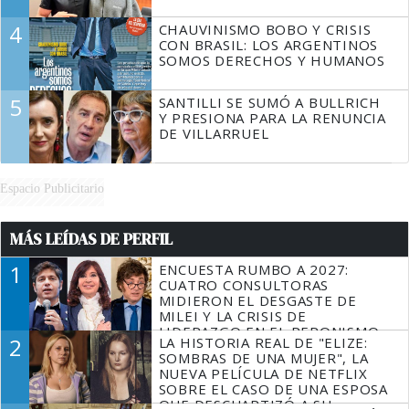
4
CHAUVINISMO BOBO Y CRISIS
CON BRASIL: LOS ARGENTINOS
SOMOS DERECHOS Y HUMANOS
5
SANTILLI SE SUMÓ A BULLRICH
Y PRESIONA PARA LA RENUNCIA
DE VILLARRUEL
Espacio Publicitario
MÁS LEÍDAS DE PERFIL
1
ENCUESTA RUMBO A 2027:
CUATRO CONSULTORAS
MIDIERON EL DESGASTE DE
MILEI Y LA CRISIS DE
LIDERAZGO EN EL PERONISMO
2
LA HISTORIA REAL DE "ELIZE:
SOMBRAS DE UNA MUJER", LA
NUEVA PELÍCULA DE NETFLIX
SOBRE EL CASO DE UNA ESPOSA
QUE DESCUARTIZÓ A SU