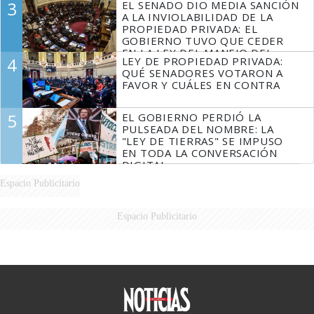
3
EL SENADO DIO MEDIA SANCIÓN
MARIDO
A LA INVIOLABILIDAD DE LA
PROPIEDAD PRIVADA: EL
GOBIERNO TUVO QUE CEDER
EN LA LEY DEL MANEJO DEL
4
LEY DE PROPIEDAD PRIVADA:
FUEGO
QUÉ SENADORES VOTARON A
FAVOR Y CUÁLES EN CONTRA
5
EL GOBIERNO PERDIÓ LA
PULSEADA DEL NOMBRE: LA
"LEY DE TIERRAS" SE IMPUSO
EN TODA LA CONVERSACIÓN
DIGITAL
Espacio Publicitario
Espacio Publicitario