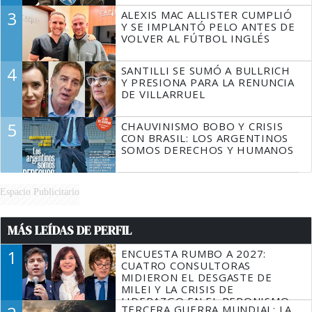
3
ALEXIS MAC ALLISTER CUMPLIÓ
Y SE IMPLANTÓ PELO ANTES DE
VOLVER AL FÚTBOL INGLÉS
4
SANTILLI SE SUMÓ A BULLRICH
Y PRESIONA PARA LA RENUNCIA
DE VILLARRUEL
5
CHAUVINISMO BOBO Y CRISIS
CON BRASIL: LOS ARGENTINOS
SOMOS DERECHOS Y HUMANOS
Espacio Publicitario
MÁS LEÍDAS DE PERFIL
1
ENCUESTA RUMBO A 2027:
CUATRO CONSULTORAS
MIDIERON EL DESGASTE DE
MILEI Y LA CRISIS DE
LIDERAZGO EN EL PERONISMO
TERCERA GUERRA MUNDIAL: LA