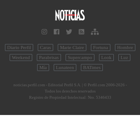
Diario Perfil
Caras
Marie Claire
Fortuna
Hombre
Weekend
Parabrisas
Supercampo
Look
Luz
Mía
Lunateen
BATimes
noticias.perfil.com - Editorial Perfil S.A.
| © Perfil.com 2006-2026 -
Todos los derechos reservados
Registro de Propiedad Intelectual: Nro. 5346433