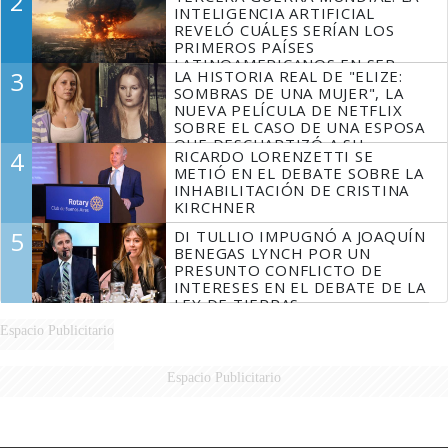
2
INTELIGENCIA ARTIFICIAL
REVELÓ CUÁLES SERÍAN LOS
PRIMEROS PAÍSES
LATINOAMERICANOS EN SER
3
LA HISTORIA REAL DE "ELIZE:
DERROTADOS
SOMBRAS DE UNA MUJER", LA
NUEVA PELÍCULA DE NETFLIX
SOBRE EL CASO DE UNA ESPOSA
QUE DESCUARTIZÓ A SU
4
RICARDO LORENZETTI SE
MARIDO
METIÓ EN EL DEBATE SOBRE LA
INHABILITACIÓN DE CRISTINA
KIRCHNER
5
DI TULLIO IMPUGNÓ A JOAQUÍN
BENEGAS LYNCH POR UN
PRESUNTO CONFLICTO DE
INTERESES EN EL DEBATE DE LA
LEY DE TIERRAS
Espacio Publicitario
Espacio Publicitario