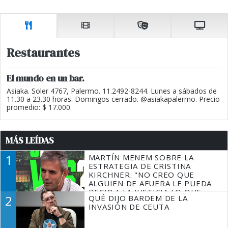
Restaurantes
El mundo en un bar.
Asiaka. Soler 4767, Palermo. 11.2492-8244. Lunes a sábados de
11.30 a 23.30 horas. Domingos cerrado. @asiakapalermo. Precio
promedio: $ 17.000.
MÁS LEÍDAS
1
MARTÍN MENEM SOBRE LA
ESTRATEGIA DE CRISTINA
KIRCHNER: "NO CREO QUE
ALGUIEN DE AFUERA LE PUEDA
DECIR A LA JUSTICIA LO QUE
2
QUÉ DIJO BARDEM DE LA
TIENE QUE HACER"
INVASIÓN DE CEUTA