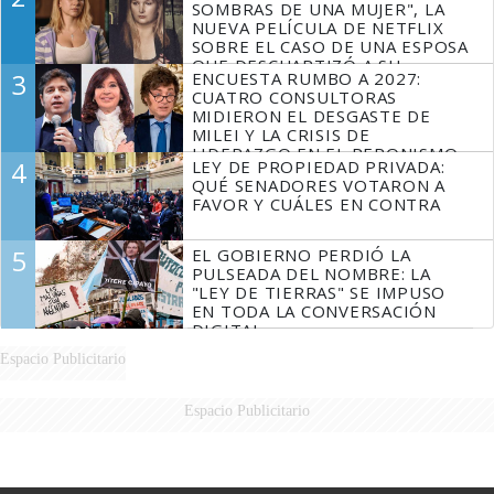
SOMBRAS DE UNA MUJER", LA
NUEVA PELÍCULA DE NETFLIX
SOBRE EL CASO DE UNA ESPOSA
QUE DESCUARTIZÓ A SU
3
ENCUESTA RUMBO A 2027:
MARIDO
CUATRO CONSULTORAS
MIDIERON EL DESGASTE DE
MILEI Y LA CRISIS DE
LIDERAZGO EN EL PERONISMO
4
LEY DE PROPIEDAD PRIVADA:
QUÉ SENADORES VOTARON A
FAVOR Y CUÁLES EN CONTRA
5
EL GOBIERNO PERDIÓ LA
PULSEADA DEL NOMBRE: LA
"LEY DE TIERRAS" SE IMPUSO
EN TODA LA CONVERSACIÓN
DIGITAL
Espacio Publicitario
Espacio Publicitario