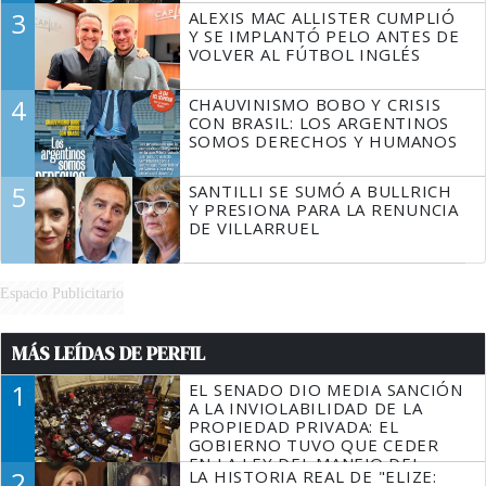
3
ALEXIS MAC ALLISTER CUMPLIÓ
Y SE IMPLANTÓ PELO ANTES DE
VOLVER AL FÚTBOL INGLÉS
4
CHAUVINISMO BOBO Y CRISIS
CON BRASIL: LOS ARGENTINOS
SOMOS DERECHOS Y HUMANOS
5
SANTILLI SE SUMÓ A BULLRICH
Y PRESIONA PARA LA RENUNCIA
DE VILLARRUEL
Espacio Publicitario
MÁS LEÍDAS DE PERFIL
1
EL SENADO DIO MEDIA SANCIÓN
A LA INVIOLABILIDAD DE LA
PROPIEDAD PRIVADA: EL
GOBIERNO TUVO QUE CEDER
EN LA LEY DEL MANEJO DEL
2
LA HISTORIA REAL DE "ELIZE:
FUEGO