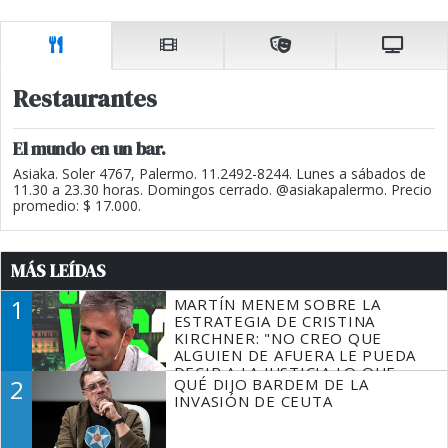
Restaurantes
El mundo en un bar.
Asiaka. Soler 4767, Palermo. 11.2492-8244. Lunes a sábados de
11.30 a 23.30 horas. Domingos cerrado. @asiakapalermo. Precio
promedio: $ 17.000.
MÁS LEÍDAS
1
MARTÍN MENEM SOBRE LA
ESTRATEGIA DE CRISTINA
KIRCHNER: "NO CREO QUE
ALGUIEN DE AFUERA LE PUEDA
DECIR A LA JUSTICIA LO QUE
2
QUÉ DIJO BARDEM DE LA
TIENE QUE HACER"
INVASIÓN DE CEUTA