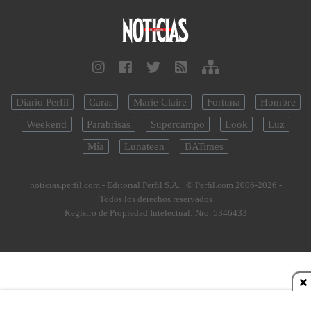
Diario Perfil
Caras
Marie Claire
Fortuna
Hombre
Weekend
Parabrisas
Supercampo
Look
Luz
Mía
Lunateen
BATimes
noticias.perfil.com - Editorial Perfil S.A.
| © Perfil.com 2006-2026 -
Todos los derechos reservados
Registro de Propiedad Intelectual: Nro. 5346433