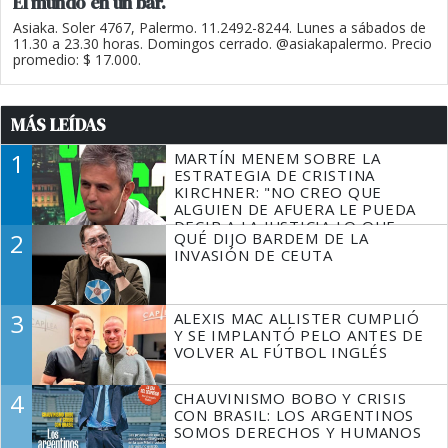
El mundo en un bar.
Asiaka. Soler 4767, Palermo. 11.2492-8244. Lunes a sábados de
11.30 a 23.30 horas. Domingos cerrado. @asiakapalermo. Precio
promedio: $ 17.000.
MÁS LEÍDAS
1
MARTÍN MENEM SOBRE LA
ESTRATEGIA DE CRISTINA
KIRCHNER: "NO CREO QUE
ALGUIEN DE AFUERA LE PUEDA
DECIR A LA JUSTICIA LO QUE
2
QUÉ DIJO BARDEM DE LA
TIENE QUE HACER"
INVASIÓN DE CEUTA
3
ALEXIS MAC ALLISTER CUMPLIÓ
Y SE IMPLANTÓ PELO ANTES DE
VOLVER AL FÚTBOL INGLÉS
4
CHAUVINISMO BOBO Y CRISIS
CON BRASIL: LOS ARGENTINOS
SOMOS DERECHOS Y HUMANOS