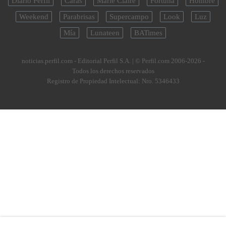
Diario Perfil
Caras
Marie Claire
Fortuna
Hombre
Weekend
Parabrisas
Supercampo
Look
Luz
Mía
Lunateen
BATimes
noticias.perfil.com - Editorial Perfil S.A.
| © Perfil.com 2006-2026 -
Todos los derechos reservados
Registro de Propiedad Intelectual: Nro. 5346433