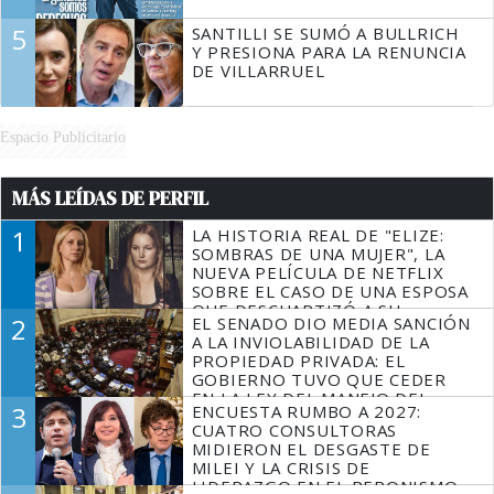
5
SANTILLI SE SUMÓ A BULLRICH
Y PRESIONA PARA LA RENUNCIA
DE VILLARRUEL
Espacio Publicitario
MÁS LEÍDAS DE PERFIL
1
LA HISTORIA REAL DE "ELIZE:
SOMBRAS DE UNA MUJER", LA
NUEVA PELÍCULA DE NETFLIX
SOBRE EL CASO DE UNA ESPOSA
QUE DESCUARTIZÓ A SU
2
EL SENADO DIO MEDIA SANCIÓN
MARIDO
A LA INVIOLABILIDAD DE LA
PROPIEDAD PRIVADA: EL
GOBIERNO TUVO QUE CEDER
EN LA LEY DEL MANEJO DEL
3
ENCUESTA RUMBO A 2027:
FUEGO
CUATRO CONSULTORAS
MIDIERON EL DESGASTE DE
MILEI Y LA CRISIS DE
LIDERAZGO EN EL PERONISMO