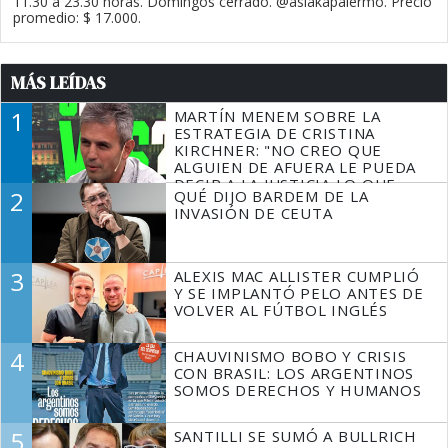
11.30 a 23.30 horas. Domingos cerrado. @asiakapalermo. Precio
promedio: $ 17.000.
MÁS LEÍDAS
1
MARTÍN MENEM SOBRE LA
ESTRATEGIA DE CRISTINA
KIRCHNER: "NO CREO QUE
ALGUIEN DE AFUERA LE PUEDA
DECIR A LA JUSTICIA LO QUE
2
QUÉ DIJO BARDEM DE LA
TIENE QUE HACER"
INVASIÓN DE CEUTA
3
ALEXIS MAC ALLISTER CUMPLIÓ
Y SE IMPLANTÓ PELO ANTES DE
VOLVER AL FÚTBOL INGLÉS
4
CHAUVINISMO BOBO Y CRISIS
CON BRASIL: LOS ARGENTINOS
SOMOS DERECHOS Y HUMANOS
5
SANTILLI SE SUMÓ A BULLRICH