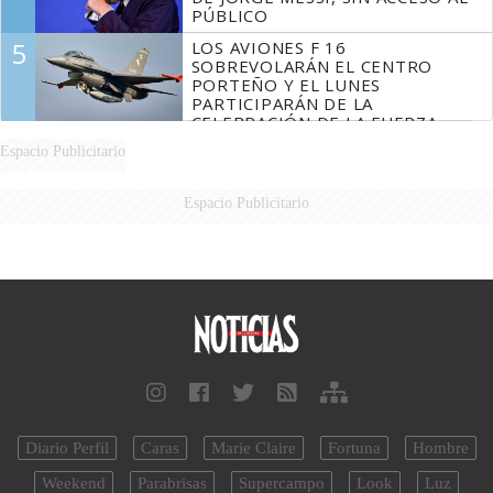
PÚBLICO
5
LOS AVIONES F 16
SOBREVOLARÁN EL CENTRO
PORTEÑO Y EL LUNES
PARTICIPARÁN DE LA
CELEBRACIÓN DE LA FUERZA
AÉREA
Espacio Publicitario
Espacio Publicitario
Diario Perfil
Caras
Marie Claire
Fortuna
Hombre
Weekend
Parabrisas
Supercampo
Look
Luz