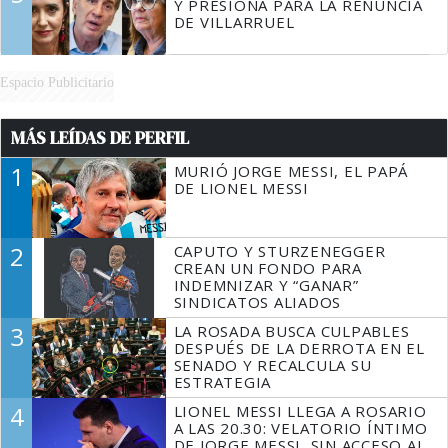
Y PRESIONA PARA LA RENUNCIA
DE VILLARRUEL
Espacio Publicitario
MÁS LEÍDAS DE PERFIL
1
MURIÓ JORGE MESSI, EL PAPÁ
DE LIONEL MESSI
2
CAPUTO Y STURZENEGGER
CREAN UN FONDO PARA
INDEMNIZAR Y “GANAR”
SINDICATOS ALIADOS
3
LA ROSADA BUSCA CULPABLES
DESPUÉS DE LA DERROTA EN EL
SENADO Y RECALCULA SU
ESTRATEGIA
4
LIONEL MESSI LLEGA A ROSARIO
A LAS 20.30: VELATORIO ÍNTIMO
DE JORGE MESSI, SIN ACCESO AL