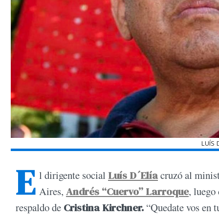
LUÍS 
E
l dirigente social
Luís D´Elía
cruzó al minis
Aires,
Andrés “Cuervo” Larroque
, luego
respaldo de
Cristina Kirchner.
“Quedate vos en t