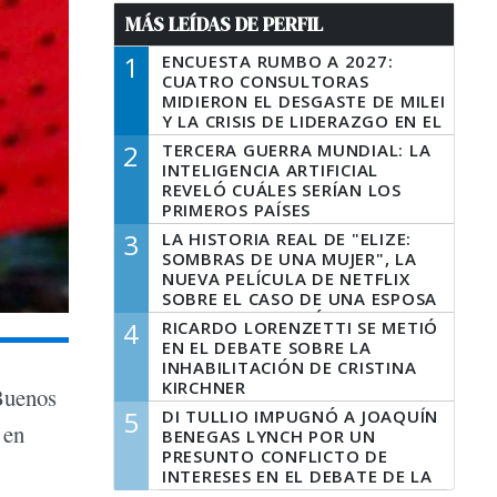
MÁS LEÍDAS DE PERFIL
1
ENCUESTA RUMBO A 2027:
CUATRO CONSULTORAS
MIDIERON EL DESGASTE DE MILEI
Y LA CRISIS DE LIDERAZGO EN EL
PERONISMO
2
TERCERA GUERRA MUNDIAL: LA
INTELIGENCIA ARTIFICIAL
REVELÓ CUÁLES SERÍAN LOS
PRIMEROS PAÍSES
LATINOAMERICANOS EN SER
3
LA HISTORIA REAL DE "ELIZE:
DERROTADOS
SOMBRAS DE UNA MUJER", LA
NUEVA PELÍCULA DE NETFLIX
SOBRE EL CASO DE UNA ESPOSA
QUE DESCUARTIZÓ A SU
4
RICARDO LORENZETTI SE METIÓ
MARIDO
EN EL DEBATE SOBRE LA
INHABILITACIÓN DE CRISTINA
KIRCHNER
 Buenos
5
DI TULLIO IMPUGNÓ A JOAQUÍN
 en
BENEGAS LYNCH POR UN
PRESUNTO CONFLICTO DE
INTERESES EN EL DEBATE DE LA
LEY DE TIERRAS