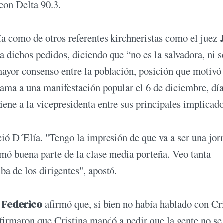
 con Delta 90.3.
ía como de otros referentes kirchneristas como el juez
a dichos pedidos, diciendo que “no es la salvadora, ni s
ayor consenso entre la población, posición que motivó 
lama a una manifestación popular el 6 de diciembre, dí
tiene a la vicepresidenta entre sus principales implicad
ció D´Elía. "Tengo la impresión de que va a ser una jor
umó buena parte de la clase media porteña. Veo tanta
ba de los dirigentes", apostó.
 Federico
afirmó que, si bien no había hablado con Cri
nfirmaron que Cristina mandó a pedir que la gente no se