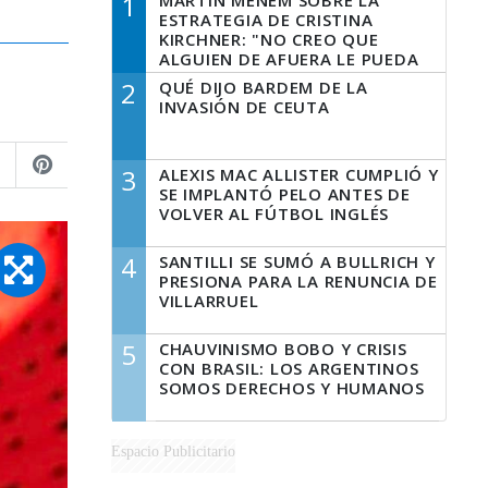
1
MARTÍN MENEM SOBRE LA
ESTRATEGIA DE CRISTINA
KIRCHNER: "NO CREO QUE
ALGUIEN DE AFUERA LE PUEDA
DECIR A LA JUSTICIA LO QUE
2
QUÉ DIJO BARDEM DE LA
TIENE QUE HACER"
INVASIÓN DE CEUTA
3
ALEXIS MAC ALLISTER CUMPLIÓ Y
SE IMPLANTÓ PELO ANTES DE
VOLVER AL FÚTBOL INGLÉS
4
SANTILLI SE SUMÓ A BULLRICH Y
PRESIONA PARA LA RENUNCIA DE
VILLARRUEL
5
CHAUVINISMO BOBO Y CRISIS
CON BRASIL: LOS ARGENTINOS
SOMOS DERECHOS Y HUMANOS
Espacio Publicitario