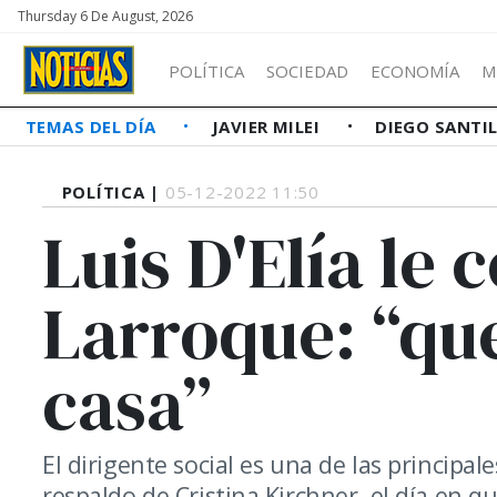
Thursday 6 De August, 2026
POLÍTICA
SOCIEDAD
ECONOMÍA
M
TEMAS DEL DÍA
JAVIER MILEI
DIEGO SANTI
POLÍTICA |
05-12-2022 11:50
Luis D'Elía le 
Larroque: “que
casa”
El dirigente social es una de las principa
respaldo de Cristina Kirchner, el día en qu