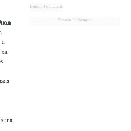
Espacio Publicitario
Espacio Publicitario
Juan
e
la
a en
os.
nada
stina,