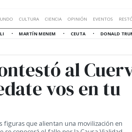
UNDO
CULTURA
CIENCIA
OPINIÓN
EVENTOS
REST
LLI
MARTÍN MENEM
CEUTA
DONALD TRU
contestó al Cuer
date vos en tu
les figuras que alientan una movilización en
e se conocerá el fallo por la Causa Vialidad.