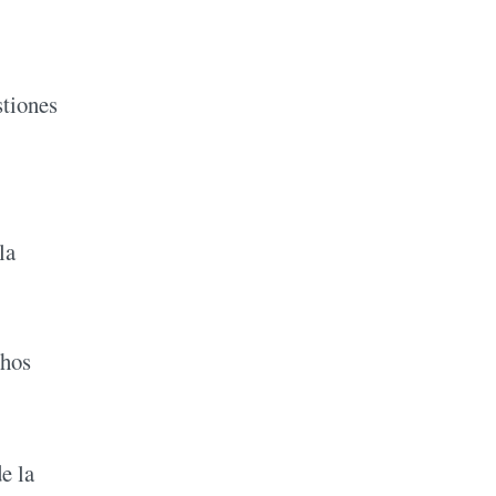
stiones
la
chos
e la