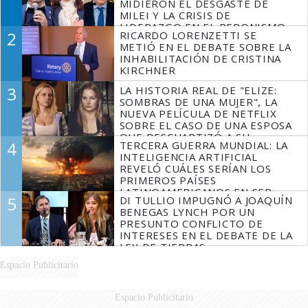
MIDIERON EL DESGASTE DE
MILEI Y LA CRISIS DE
LIDERAZGO EN EL PERONISMO
2
RICARDO LORENZETTI SE
METIÓ EN EL DEBATE SOBRE LA
INHABILITACIÓN DE CRISTINA
KIRCHNER
3
LA HISTORIA REAL DE "ELIZE:
SOMBRAS DE UNA MUJER", LA
NUEVA PELÍCULA DE NETFLIX
SOBRE EL CASO DE UNA ESPOSA
QUE DESCUARTIZÓ A SU
4
TERCERA GUERRA MUNDIAL: LA
MARIDO
INTELIGENCIA ARTIFICIAL
REVELÓ CUÁLES SERÍAN LOS
PRIMEROS PAÍSES
LATINOAMERICANOS EN SER
5
DI TULLIO IMPUGNÓ A JOAQUÍN
DERROTADOS
BENEGAS LYNCH POR UN
PRESUNTO CONFLICTO DE
INTERESES EN EL DEBATE DE LA
LEY DE TIERRAS
Espacio Publicitario
Espacio Publicitario