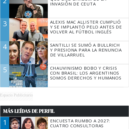
2
TIENE QUE HACER"
INVASIÓN DE CEUTA
3
ALEXIS MAC ALLISTER CUMPLIÓ
Y SE IMPLANTÓ PELO ANTES DE
VOLVER AL FÚTBOL INGLÉS
4
SANTILLI SE SUMÓ A BULLRICH
Y PRESIONA PARA LA RENUNCIA
DE VILLARRUEL
5
CHAUVINISMO BOBO Y CRISIS
CON BRASIL: LOS ARGENTINOS
SOMOS DERECHOS Y HUMANOS
Espacio Publicitario
MÁS LEÍDAS DE PERFIL
1
ENCUESTA RUMBO A 2027:
CUATRO CONSULTORAS