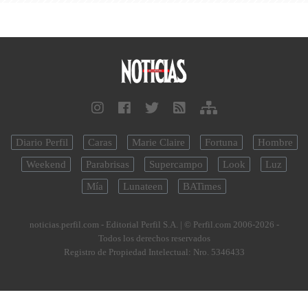
Diario Perfil
Caras
Marie Claire
Fortuna
Hombre
Weekend
Parabrisas
Supercampo
Look
Luz
Mía
Lunateen
BATimes
noticias.perfil.com - Editorial Perfil S.A.
| © Perfil.com 2006-2026 -
Todos los derechos reservados
Registro de Propiedad Intelectual: Nro. 5346433