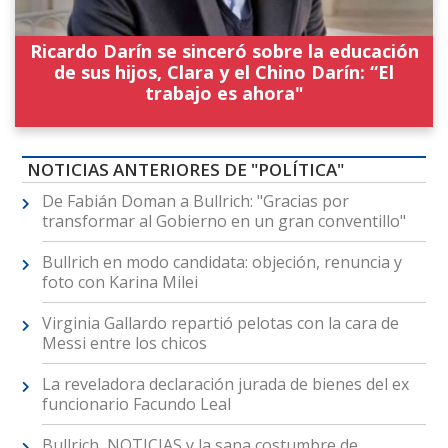
Ricardo Darín se sinceró sobre la educación
de sus hijos, Clara y el Chino Darín: “El
trabajo es ahora"
NOTICIAS ANTERIORES DE "POLÍTICA"
De Fabián Doman a Bullrich: "Gracias por
transformar al Gobierno en un gran conventillo"
Bullrich en modo candidata: objeción, renuncia y
foto con Karina Milei
Virginia Gallardo repartió pelotas con la cara de
Messi entre los chicos
La reveladora declaración jurada de bienes del ex
funcionario Facundo Leal
Bullrich, NOTICIAS y la sana costumbre de