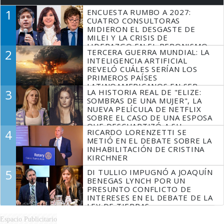
1
ENCUESTA RUMBO A 2027:
CUATRO CONSULTORAS
MIDIERON EL DESGASTE DE
MILEI Y LA CRISIS DE
LIDERAZGO EN EL PERONISMO
2
TERCERA GUERRA MUNDIAL: LA
INTELIGENCIA ARTIFICIAL
REVELÓ CUÁLES SERÍAN LOS
PRIMEROS PAÍSES
LATINOAMERICANOS EN SER
3
LA HISTORIA REAL DE "ELIZE:
DERROTADOS
SOMBRAS DE UNA MUJER", LA
NUEVA PELÍCULA DE NETFLIX
SOBRE EL CASO DE UNA ESPOSA
QUE DESCUARTIZÓ A SU
4
RICARDO LORENZETTI SE
MARIDO
METIÓ EN EL DEBATE SOBRE LA
INHABILITACIÓN DE CRISTINA
KIRCHNER
5
DI TULLIO IMPUGNÓ A JOAQUÍN
BENEGAS LYNCH POR UN
PRESUNTO CONFLICTO DE
INTERESES EN EL DEBATE DE LA
LEY DE TIERRAS
Espacio Publicitario