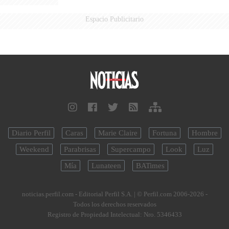
Espacio Publicitario
Diario Perfil
Caras
Marie Claire
Fortuna
Hombre
Weekend
Parabrisas
Supercampo
Look
Luz
Mía
Lunateen
BATimes
noticias.perfil.com - Editorial Perfil S.A.
| © Perfil.com 2006-2026 -
Todos los derechos reservados
Registro de Propiedad Intelectual: Nro. 5346433