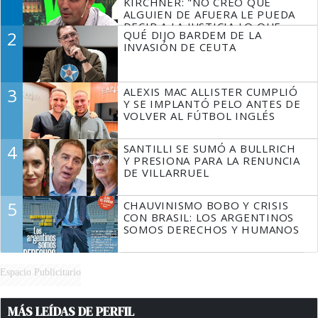
KIRCHNER: "NO CREO QUE
ALGUIEN DE AFUERA LE PUEDA
DECIR A LA JUSTICIA LO QUE
2
QUÉ DIJO BARDEM DE LA
TIENE QUE HACER"
INVASIÓN DE CEUTA
3
ALEXIS MAC ALLISTER CUMPLIÓ
Y SE IMPLANTÓ PELO ANTES DE
VOLVER AL FÚTBOL INGLÉS
4
SANTILLI SE SUMÓ A BULLRICH
Y PRESIONA PARA LA RENUNCIA
DE VILLARRUEL
5
CHAUVINISMO BOBO Y CRISIS
CON BRASIL: LOS ARGENTINOS
SOMOS DERECHOS Y HUMANOS
Espacio Publicitario
MÁS LEÍDAS DE PERFIL