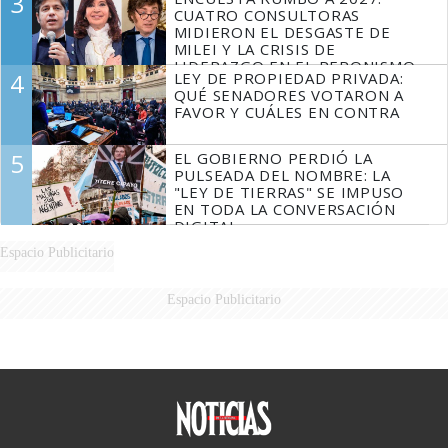
3
MARIDO
CUATRO CONSULTORAS
MIDIERON EL DESGASTE DE
MILEI Y LA CRISIS DE
LIDERAZGO EN EL PERONISMO
4
LEY DE PROPIEDAD PRIVADA:
QUÉ SENADORES VOTARON A
FAVOR Y CUÁLES EN CONTRA
5
EL GOBIERNO PERDIÓ LA
PULSEADA DEL NOMBRE: LA
"LEY DE TIERRAS" SE IMPUSO
EN TODA LA CONVERSACIÓN
DIGITAL
Espacio Publicitario
Espacio Publicitario