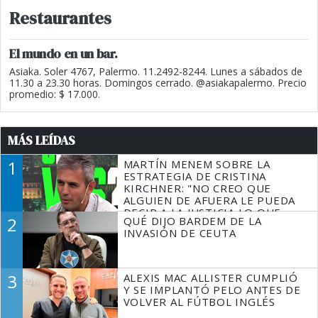
Restaurantes
El mundo en un bar.
Asiaka. Soler 4767, Palermo. 11.2492-8244. Lunes a sábados de
11.30 a 23.30 horas. Domingos cerrado. @asiakapalermo. Precio
promedio: $ 17.000.
MÁS LEÍDAS
1
MARTÍN MENEM SOBRE LA
ESTRATEGIA DE CRISTINA
KIRCHNER: "NO CREO QUE
ALGUIEN DE AFUERA LE PUEDA
DECIR A LA JUSTICIA LO QUE
2
QUÉ DIJO BARDEM DE LA
TIENE QUE HACER"
INVASIÓN DE CEUTA
3
ALEXIS MAC ALLISTER CUMPLIÓ
Y SE IMPLANTÓ PELO ANTES DE
VOLVER AL FÚTBOL INGLÉS