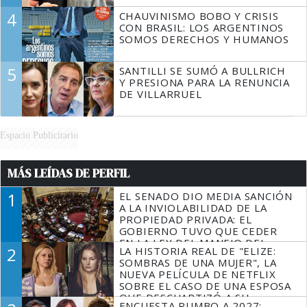
4
CHAUVINISMO BOBO Y CRISIS
CON BRASIL: LOS ARGENTINOS
SOMOS DERECHOS Y HUMANOS
5
SANTILLI SE SUMÓ A BULLRICH
Y PRESIONA PARA LA RENUNCIA
DE VILLARRUEL
Espacio Publicitario
MÁS LEÍDAS DE PERFIL
1
EL SENADO DIO MEDIA SANCIÓN
A LA INVIOLABILIDAD DE LA
PROPIEDAD PRIVADA: EL
GOBIERNO TUVO QUE CEDER
EN LA LEY DEL MANEJO DEL
2
LA HISTORIA REAL DE "ELIZE:
FUEGO
SOMBRAS DE UNA MUJER", LA
NUEVA PELÍCULA DE NETFLIX
SOBRE EL CASO DE UNA ESPOSA
QUE DESCUARTIZÓ A SU
ENCUESTA RUMBO A 2027: