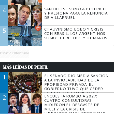
4
SANTILLI SE SUMÓ A BULLRICH
Y PRESIONA PARA LA RENUNCIA
DE VILLARRUEL
5
CHAUVINISMO BOBO Y CRISIS
CON BRASIL: LOS ARGENTINOS
SOMOS DERECHOS Y HUMANOS
Espacio Publicitario
MÁS LEÍDAS DE PERFIL
1
EL SENADO DIO MEDIA SANCIÓN
A LA INVIOLABILIDAD DE LA
PROPIEDAD PRIVADA: EL
GOBIERNO TUVO QUE CEDER
EN LA LEY DEL MANEJO DEL
2
ENCUESTA RUMBO A 2027:
FUEGO
CUATRO CONSULTORAS
MIDIERON EL DESGASTE DE
MILEI Y LA CRISIS DE
LIDERAZGO EN EL PERONISMO