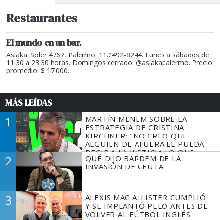
Restaurantes
El mundo en un bar.
Asiaka. Soler 4767, Palermo. 11.2492-8244. Lunes a sábados de
11.30 a 23.30 horas. Domingos cerrado. @asiakapalermo. Precio
promedio: $ 17.000.
MÁS LEÍDAS
1
MARTÍN MENEM SOBRE LA
ESTRATEGIA DE CRISTINA
KIRCHNER: "NO CREO QUE
ALGUIEN DE AFUERA LE PUEDA
DECIR A LA JUSTICIA LO QUE
2
QUÉ DIJO BARDEM DE LA
TIENE QUE HACER"
INVASIÓN DE CEUTA
3
ALEXIS MAC ALLISTER CUMPLIÓ
Y SE IMPLANTÓ PELO ANTES DE
VOLVER AL FÚTBOL INGLÉS