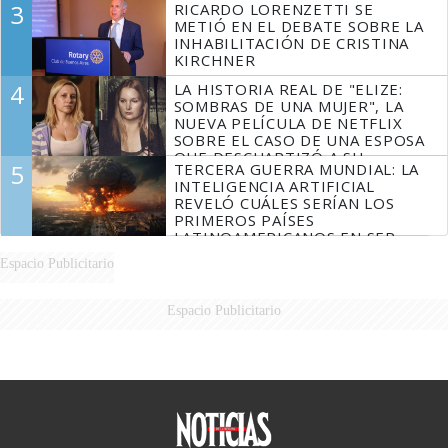
3
RICARDO LORENZETTI SE
METIÓ EN EL DEBATE SOBRE LA
INHABILITACIÓN DE CRISTINA
KIRCHNER
4
LA HISTORIA REAL DE "ELIZE:
SOMBRAS DE UNA MUJER", LA
NUEVA PELÍCULA DE NETFLIX
SOBRE EL CASO DE UNA ESPOSA
QUE DESCUARTIZÓ A SU
5
TERCERA GUERRA MUNDIAL: LA
MARIDO
INTELIGENCIA ARTIFICIAL
REVELÓ CUÁLES SERÍAN LOS
PRIMEROS PAÍSES
LATINOAMERICANOS EN SER
DERROTADOS
Espacio Publicitario
Espacio Publicitario