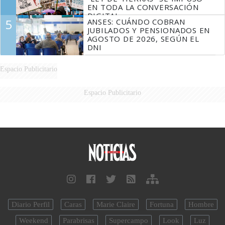
EN TODA LA CONVERSACIÓN
DIGITAL
5
ANSES: CUÁNDO COBRAN
JUBILADOS Y PENSIONADOS EN
AGOSTO DE 2026, SEGÚN EL
DNI
Espacio Publicitario
Espacio Publicitario
Diario Perfil
Caras
Marie Claire
Fortuna
Hombre
Weekend
Parabrisas
Supercampo
Look
Luz