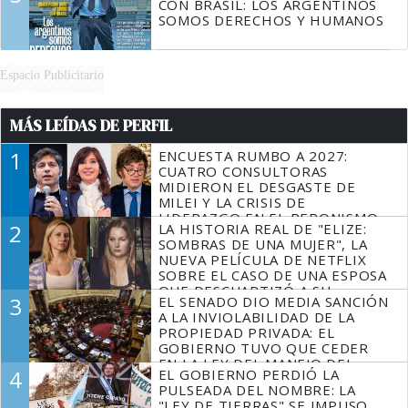
CON BRASIL: LOS ARGENTINOS
SOMOS DERECHOS Y HUMANOS
Espacio Publicitario
MÁS LEÍDAS DE PERFIL
1
ENCUESTA RUMBO A 2027:
CUATRO CONSULTORAS
MIDIERON EL DESGASTE DE
MILEI Y LA CRISIS DE
LIDERAZGO EN EL PERONISMO
2
LA HISTORIA REAL DE "ELIZE:
SOMBRAS DE UNA MUJER", LA
NUEVA PELÍCULA DE NETFLIX
SOBRE EL CASO DE UNA ESPOSA
QUE DESCUARTIZÓ A SU
3
EL SENADO DIO MEDIA SANCIÓN
MARIDO
A LA INVIOLABILIDAD DE LA
PROPIEDAD PRIVADA: EL
GOBIERNO TUVO QUE CEDER
EN LA LEY DEL MANEJO DEL
4
EL GOBIERNO PERDIÓ LA
FUEGO
PULSEADA DEL NOMBRE: LA
"LEY DE TIERRAS" SE IMPUSO