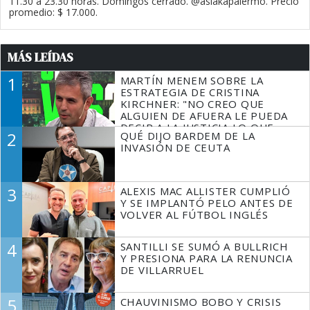
11.30 a 23.30 horas. Domingos cerrado. @asiakapalermo. Precio
promedio: $ 17.000.
MÁS LEÍDAS
1
MARTÍN MENEM SOBRE LA
ESTRATEGIA DE CRISTINA
KIRCHNER: "NO CREO QUE
ALGUIEN DE AFUERA LE PUEDA
DECIR A LA JUSTICIA LO QUE
2
QUÉ DIJO BARDEM DE LA
TIENE QUE HACER"
INVASIÓN DE CEUTA
3
ALEXIS MAC ALLISTER CUMPLIÓ
Y SE IMPLANTÓ PELO ANTES DE
VOLVER AL FÚTBOL INGLÉS
4
SANTILLI SE SUMÓ A BULLRICH
Y PRESIONA PARA LA RENUNCIA
DE VILLARRUEL
5
CHAUVINISMO BOBO Y CRISIS